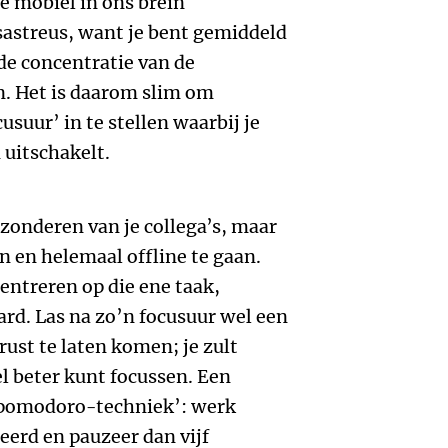
ze mobiel in ons brein
sastreus, want je bent gemiddeld
de concentratie van de
n. Het is daarom slim om
usuur’ in te stellen waarbij je
 uitschakelt.
e zonderen van je collega’s, maar
en en helemaal offline te gaan.
centreren op die ene taak,
ard. Las na zo’n focusuur wel een
rust te laten komen; je zult
l beter kunt focussen. Een
 ‘pomodoro-techniek’: werk
erd en pauzeer dan vijf