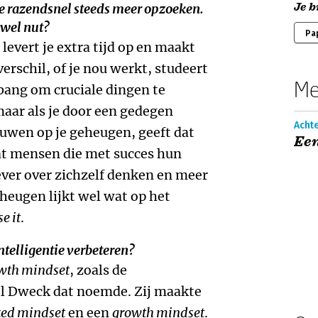
Je b
e razendsnel steeds meer opzoeken.
 wel nut?
Pa
levert je extra tijd op en maakt
 verschil, of je nou werkt, studeert
Me
 bang om cruciale dingen te
maar als je door een gedegen
Acht
uwen op je geheugen, geeft dat
Een
dat mensen die met succes hun
ever over zichzelf denken en meer
heugen lijkt wel wat op het
se it
.
ntelligentie verbeteren?
wth mindset
, zoals de
l Dweck dat noemde. Zij maakte
xed mindset
en een
growth mindset
.