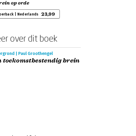
rein op orde
23,99
perback | Nederlands
er over dit boek
ergrond | Paul Groothengel
 toekomstbestendig brein