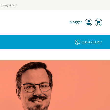
 vanaf €20
Inloggen
010-4731397
Personen
Trefwoorden