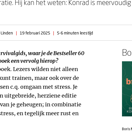
tratie. Hij kan het weten: Konrad is meervoud
 Linden
|
19 februari 2025
|
5-6 minuten leestijd
Boe
rvivalgids
, waar je de Bestseller 60
boek een vervolg hierop?
boek. Lezers wilden niet alleen
 kunt trainen, maar ook over de
sen c.q. omgaan met stress. Je
n uitgebreide, herziene editie
 van je geheugen; in combinatie
tress, en tegelijk meer rust en
Boris 