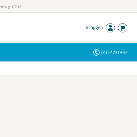
 vanaf €20
Inloggen
010-4731397
Personen
Trefwoorden