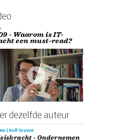
deo
o
09 - Waarom is IT-
acht een must-read?
er dezelfde auteur
ew | Rolf Grouve
isiskracht - Ondernemen