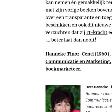
kan nemen én gemakkelijk ter
met zijn vorige boeken boven
over een transparante en toega
beschikken en ook dit nieuwe
verzuchten dat zij
IT-kracht
e
…. beter laat dan nooit!
Hanneke Tinor-Centi
(1960),
Communicatie en Marketing
,
boekmarketeer.
Over Hanneke Ti
Hanneke Tinor-
Communicatie e
boekrecensent