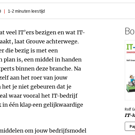
0
|
1-2 minuten leestijd
Boe
t veel IT’ers bezigen en wat IT-
akt, laat Grouve achterwege.
er die bezig is met een
n plan is, een middel in handen
perts binnen deze branche. Na
 zelf aan het roer van jouw
het je niet gebeuren dat je
al waar vooral het IT-bedrijf
jk in één klap een gelijkwaardige
Rolf 
IT-
Pa
 middelen om jouw bedrijfsmodel