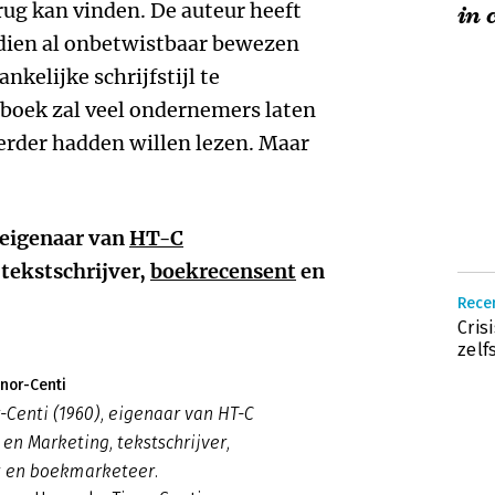
ug kan vinden. De auteur heeft
in 
dien al onbetwistbaar bewezen
nkelijke schrijfstijl te
 boek zal veel ondernemers laten
erder hadden willen lezen. Maar
 eigenaar van
HT-C
 tekstschrijver,
boekrecensent
en
Recen
Cris
zelf
nor-Centi
Centi (1960), eigenaar van HT-C
n Marketing, tekstschrijver,
 en boekmarketeer.