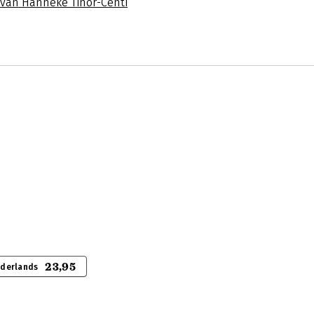
s van Hanneke Tinor-Centi
23,95
ederlands