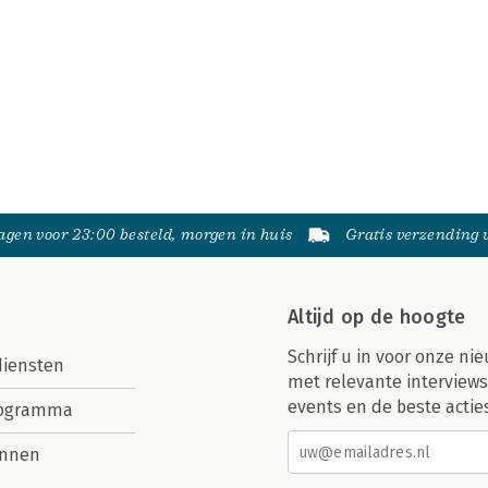
gen voor 23:00 besteld, morgen in huis
Gratis verzending
Altijd op de hoogte
Schrijf u in voor onze nie
diensten
met relevante interviews
events en de beste actie
rogramma
nnen