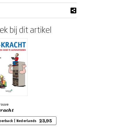
k bij dit artikel
Grouve
kracht
23,95
perback | Nederlands