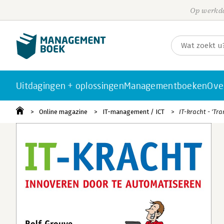
Op werkda
Uitdagingen + oplossingen
Managementboeken
Ove
Online magazine
IT-management / ICT
IT-kracht - 'Tr