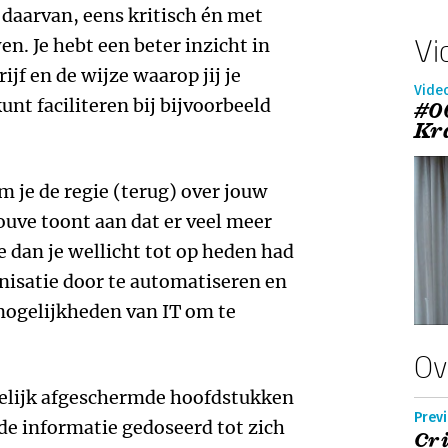
daarvan, eens kritisch én met
Vi
n. Je hebt een beter inzicht in
jf en de wijze waarop jij je
Vide
nt faciliteren bij bijvoorbeeld
#0
Kr
m je de regie (terug) over jouw
ouve toont aan dat er veel meer
e dan je wellicht tot op heden had
nisatie door te automatiseren en
mogelijkheden van IT om te
Ov
idelijk afgeschermde hoofdstukken
Previ
de informatie gedoseerd tot zich
Cr