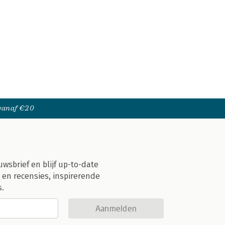
 vanaf €20
uwsbrief en blijf up-to-date
 en recensies, inspirerende
s.
Aanmelden