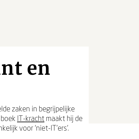
ant en
e zaken in begrijpelijke
e boek
IT-kracht
maakt hij de
ijk voor ‘niet-IT’ers’.