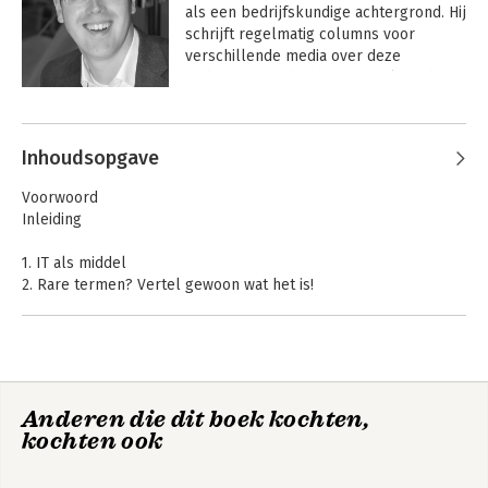
als een bedrijfskundige achtergrond. Hij 
schrijft regelmatig columns voor 
verschillende media over deze 
onderwerpen die hij verzamelt op het 
platform a-business.nl. Rolf heeft 
meerdere boeken geschreven over 
toekomstbestendig ondernemerschap, 
Inhoudsopgave
innovatie en subsidies.
Voorwoord
Inleiding
1. IT als middel
2. Rare termen? Vertel gewoon wat het is!
3. Toekomstbeeld
4. Datadiscipline en beveiliging
5. Hoe kom je tot een aanschaf?
6. Het venijn van een implementatie
7. Jouw 'nieuwe werken'
Anderen die dit boek kochten,
8. En nu?
kochten ook
9. Aanpak bij fusies en overnames
Aan de slag