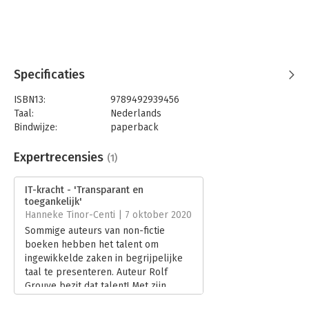
projecten zul je zien dat er veel meer mogelijk is in jouw
organisatie dan je wellicht tot op heden had verwacht. Innoveer
jouw organisatie door te automatiseren en benut juist nu de
ongekende mogelijkheden van IT om te anticiperen op de
toekomst.
Specificaties
ISBN13:
9789492939456
Taal:
Nederlands
Bindwijze:
paperback
Aantal pagina's:
136
Uitgever:
Futuro Uitgevers
Expertrecensies
(1)
Druk:
1
Verschijningsdatum:
3-9-2020
IT-kracht - 'Transparant en
toegankelijk'
Hoofdrubriek:
IT-management / ICT
Hanneke Tinor-Centi | 7 oktober 2020
Sommige auteurs van non-fictie
boeken hebben het talent om
ingewikkelde zaken in begrijpelijke
taal te presenteren. Auteur Rolf
Grouve bezit dat talent! Met zijn
nieuwe boek IT-kracht maakt hij de