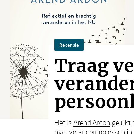
Recensie
Traag ve
verander
persoonl
Het is
Arend Ardon
gelukt 
over veranderprocessen in 