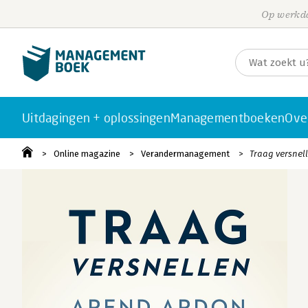
Op werkda
Uitdagingen + oplossingen
Managementboeken
Ove
Online magazine
Verandermanagement
Traag versnell