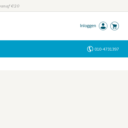
 vanaf €20
Inloggen
010-4731397
Personen
Trefwoorden