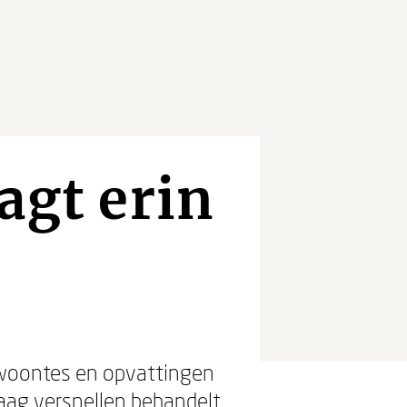
agt erin
ewoontes en opvattingen
aag versnellen
behandelt