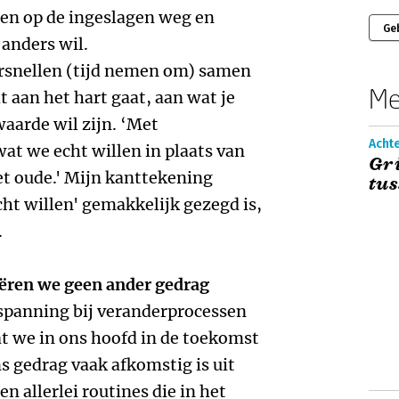
nen op de ingeslagen weg en
Ge
 anders wil.
ersnellen (tijd nemen om) samen
Me
 aan het hart gaat, aan wat je
waarde wil zijn. ‘Met
Acht
t we echt willen in plaats van
Gri
et oude.' Mijn kanttekening
tus
cht willen' gemakkelijk gezegd is,
.
eëren we geen ander gedrag
 spanning bij veranderprocessen
t we in ons hoofd in de toekomst
s gedrag vaak afkomstig is uit
n allerlei routines die in het