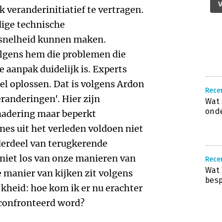
V
k veranderinitiatief te vertragen.
dige technische
 snelheid kunnen maken.
lgens hem die problemen die
e aanpak duidelijk is. Experts
l oplossen. Dat is volgens Ardon
Recen
eranderingen'. Hier zijn
Wat 
onde
nadering maar beperkt
nes uit het verleden voldoen niet
derdeel van terugkerende
niet los van onze manieren van
Recen
Wat 
e manier van kijken zit volgens
besp
kheid: hoe kom ik er nu erachter
confronteerd word?