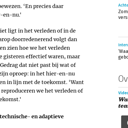
ewezen. ‘En precies daar
Achte
Zome
r-en-nu.'
vers
et ligt in het verleden of in de
arop doorredenerend volgt dan
Inter
en zien hoe we het verleden
‘Waa
 gisteren effectief waren, maar
gebo
edrag dat niet past bij wat of
zijn oproep: in het hier-en-nu
Ov
len in lijn met de toekomst. ‘Want
, reproduceren we het verleden of
Vide
ekomst.'
Wa
tea
 technische- en adaptieve