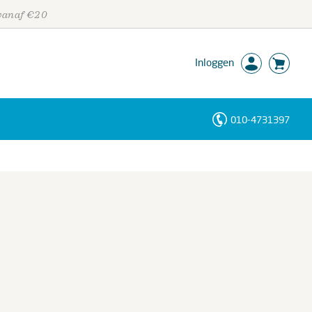
 vanaf €20
Inloggen
010-4731397
Personen
Trefwoorden