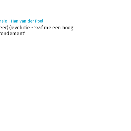
sie | Han van der Pool
eer(r)evolutie - 'Gaf me een hoog
rrendement'