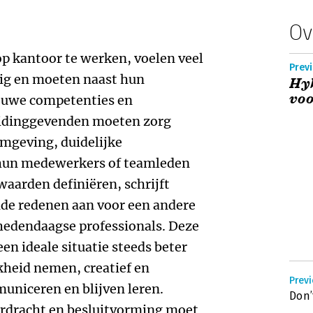
Ov
op kantoor te werken, voelen veel
Previ
ig en moeten naast hun
Hy
voo
euwe competenties en
eidinggevenden moeten zorg
omgeving, duidelijke
hun medewerkers of teamleden
aarden definiëren, schrijft
ende redenen aan voor een andere
hedendaagse professionals. Deze
en ideale situatie steeds beter
kheid nemen, creatief en
Previ
niceren en blijven leren.
Don’
erdracht en besluitvorming moet