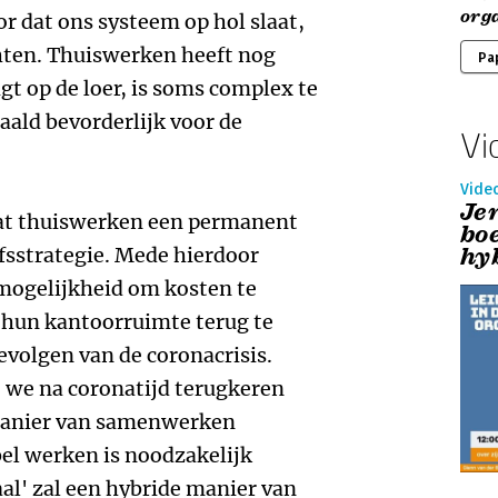
org
r dat ons systeem op hol slaat,
chten. Thuiswerken heeft nog
Pa
t op de loer, is soms complex te
aald bevorderlijk voor de
Vi
Vide
Je
 dat thuiswerken een permanent
bo
hy
fsstrategie. Mede hierdoor
mogelijkheid om kosten te
hun kantoorruimte terug te
evolgen van de coronacrisis.
 we na coronatijd terugkeren
 manier van samenwerken
bel werken is noodzakelijk
l' zal een hybride manier van