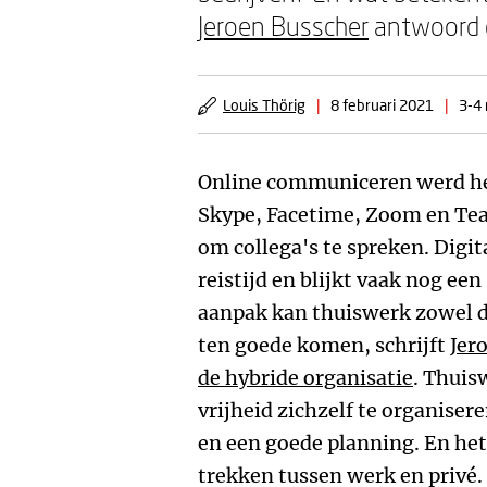
Jeroen Busscher
antwoord o
Louis Thörig
|
8 februari 2021
|
3-4 
Online communiceren werd het
Skype, Facetime, Zoom en Tea
om collega's te spreken. Digi
reistijd en blijkt vaak nog een
aanpak kan thuiswerk zowel d
ten goede komen, schrijft
Jer
de hybride organisatie
. Thuis
vrijheid zichzelf te organiser
en een goede planning. En het 
trekken tussen werk en privé.