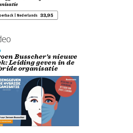
anisatie
33,95
perback | Nederlands
deo
o
roen Busscher's nieuwe
ek: Leiding geven in de
bride organisatie