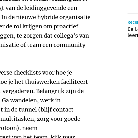
agt van de leidinggevende een
. In de nieuwe hybride organisatie
Recen
r de rol krijgen om proactief
De L
ggen, te zorgen dat collega's van
lee
ganisatie of team een community
verse checklists voor hoe je
oe je het thuiswerken faciliteert
 vergaderen. Belangrijk zijn de
: Ga wandelen, werk in
in de tunnel (blijf contact
t multitasken, zorg voor goede
rofoon), neem
rest van het team, kijk naar