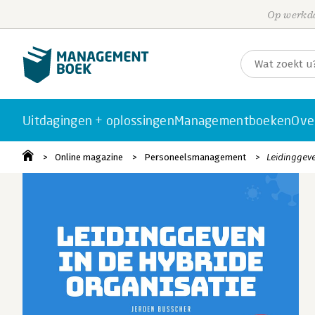
Op werkda
Uitdagingen + oplossingen
Managementboeken
Ove
Online magazine
Personeelsmanagement
Leidinggeve