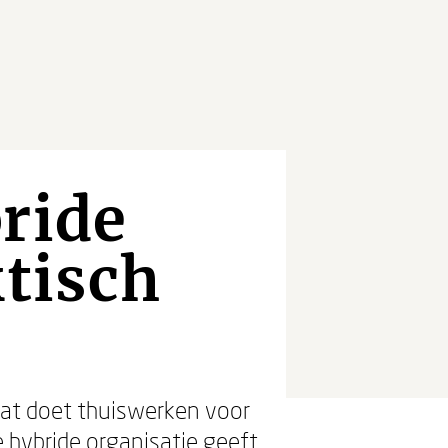
ride
ktisch
Wat doet thuiswerken voor
 hybride organisatie
geeft