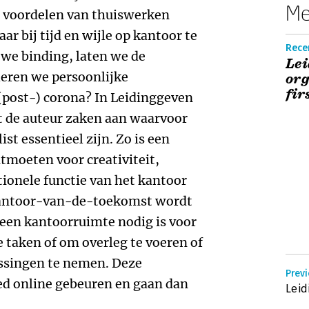
Me
 voordelen van thuiswerken
r bij tijd en wijle op kantoor te
Rece
we binding, laten we de
Lei
leren we persoonlijke
org
fir
(post-) corona? In Leidinggeven
ft de auteur zaken aan waarvoor
t essentieel zijn. Zo is een
tmoeten voor creativiteit,
itionele functie van het kantoor
 kantoor-van-de-toekomst wordt
r geen kantoorruimte nodig is voor
e taken of om overleg te voeren of
ssingen te nemen. Deze
Previ
ed online gebeuren en gaan dan
Leid