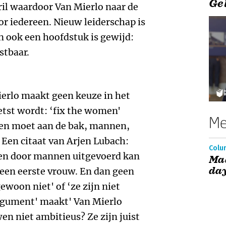
Ge
ril waardoor Van Mierlo naar de
or iedereen. Nieuw leiderschap is
 ook een hoofdstuk is gewijd:
stbaar.
erlo maakt geen keuze in het
etst wordt: ‘fix the women'
Me
reen moet aan de bak, mannen,
 Een citaat van Arjen Lubach:
Colum
leen door mannen uitgevoerd kan
Ma
da
een eerste vrouw. En dan geen
ewoon niet' of ‘ze zijn niet
argument' maakt' Van Mierlo
n niet ambitieus? Ze zijn juist