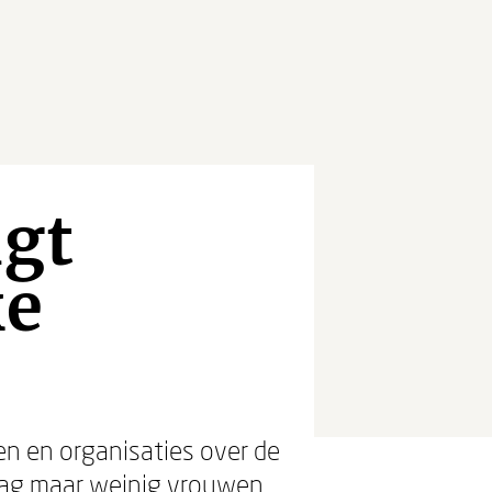
ngt
ke
ven en organisaties over de
e zag maar weinig vrouwen