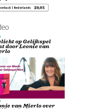
29,95
perback | Nederlands
deo
o
licht op Gelijkspel
nt door Leonie van
erlo
o
onie van Mierlo over