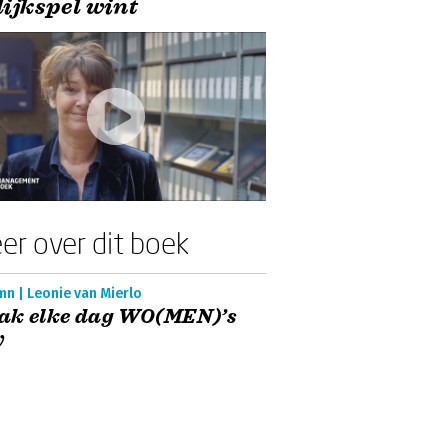
lijkspel wint
er over dit boek
n | Leonie van Mierlo
ak elke dag WO(MEN)’s
y