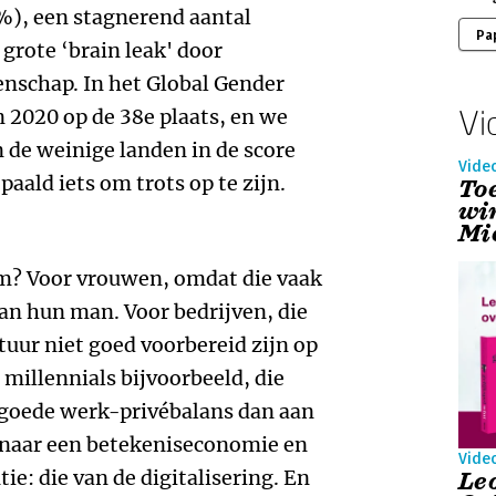
%), een stagnerend aantal
Pa
 grote ‘brain leak' door
nschap. In het Global Gender
Vi
 2020 op de 38e plaats, en we
n de weinige landen in de score
Vide
paald iets om trots op te zijn.
Toe
wi
Mi
em? Voor vrouwen, omdat die vaak
an hun man. Voor bedrijven, die
uur niet goed voorbereid zijn op
millennials bijvoorbeeld, die
goede werk-privébalans dan aan
 naar een betekeniseconomie en
Vide
tie: die van de digitalisering. En
Le