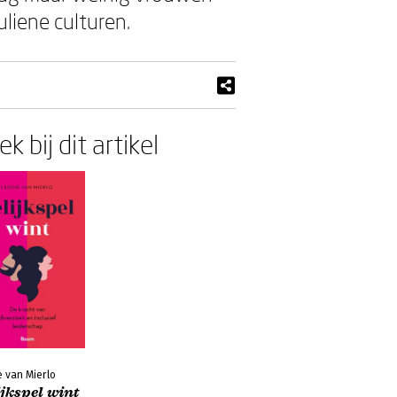
iene culturen.
k bij dit artikel
e van Mierlo
jkspel wint