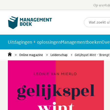
Op werkda
Uitdagingen + oplossingen
Managementboeken
Ove
Online magazine
Leiderschap
Gelijkspel Wint - 'Breng