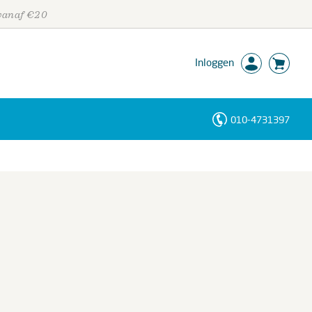
 vanaf €20
Inloggen
010-4731397
Personen
Trefwoorden