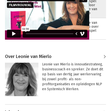
Gelijkspel
wint door
Leonie van
Mierlo
Leonie van
04-02-2021
Mierlo over
Gelijkspel
wint
Over Leonie van Mierlo
Leonie van Mierlo is innovatiestrateeg, 
businesscoach en spreker. Ze doet dit 
op basis van dertig jaar werkervaring 
bij zowel profit- als non-
profitorganisaties en opleidingen NLP 
en Systemisch Werken.
Andere boeken door Leonie van
Mierlo