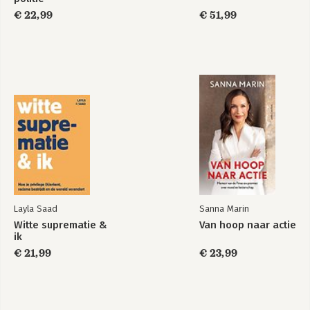
€ 22,99
€ 51,99
Nawoord 237
Dankwoord 243
Bronvermelding 245
Layla Saad
Sanna Marin
Witte suprematie &
Van hoop naar actie
ik
€ 21,99
€ 23,99