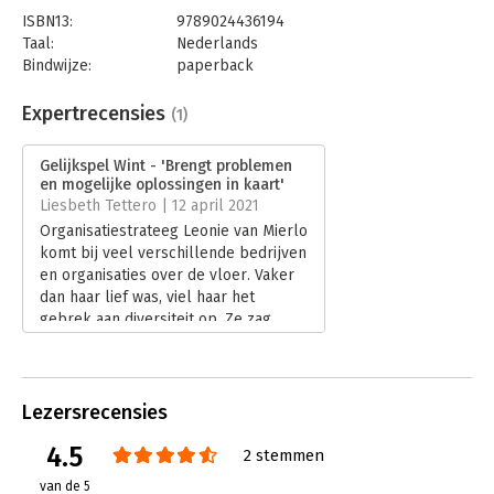
ISBN13:
9789024436194
Taal:
Nederlands
Bindwijze:
paperback
Aantal pagina's:
256
Uitgever:
Boom
Expertrecensies
(1)
Druk:
1
Verschijningsdatum:
3-3-2021
Gelijkspel Wint - 'Brengt problemen
en mogelijke oplossingen in kaart'
Hoofdrubriek:
Leiderschap
Liesbeth Tettero | 12 april 2021
Organisatiestrateeg Leonie van Mierlo
komt bij veel verschillende bedrijven
en organisaties over de vloer. Vaker
dan haar lief was, viel haar het
gebrek aan diversiteit op. Ze zag
maar weinig vrouwen en vrouwen die,
naarmate ze hogerop kwamen,
moeite kregen met masculiene
culturen.
Lezersrecensies
Lees verder
4.5
2 stemmen
van de 5