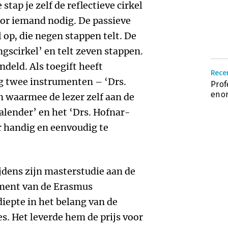
 stap je zelf de reflectieve cirkel
oor iemand nodig. De passieve
l op, die negen stappen telt. De
ngscirkel’ en telt zeven stappen.
deld. Als toegift heeft
Recen
g twee instrumenten – ‘Drs.
Prof
eno
 waarmee de lezer zelf aan de
kalender’ en het ‘Drs. Hofnar-
 handig en eenvoudig te
dens zijn masterstudie aan de
ment van de Erasmus
diepte in het belang van de
s. Het leverde hem de prijs voor