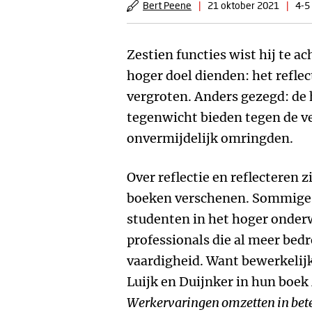
Bert Peene
|
21 oktober 2021
|
4-5
Zestien functies wist hij te a
hoger doel dienden: het refle
vergroten. Anders gezegd: de
tegenwicht bieden tegen de ve
onvermijdelijk omringden.
Over reflectie en reflecteren z
boeken verschenen. Sommige 
studenten in het hoger onderw
professionals die al meer bedr
vaardigheid. Want bewerkelijk
Luijk en Duijnker in hun boek
Werkervaringen omzetten in bet