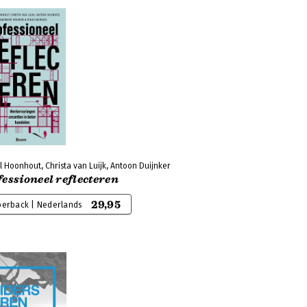
 Hoonhout, Christa van Luijk, Antoon Duijnker
essioneel reflecteren
29,95
perback | Nederlands