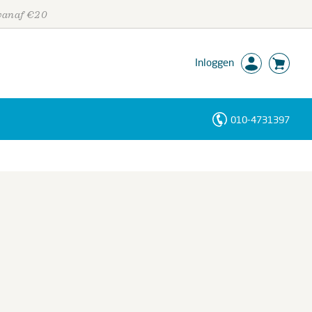
 vanaf €20
Inloggen
010-4731397
Personen
Trefwoorden