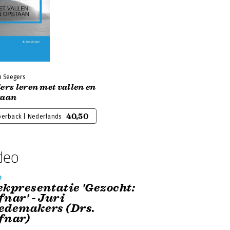
n Seegers
ers leren met vallen en
taan
40,50
perback | Nederlands
deo
o
ekpresentatie 'Gezocht:
fnar' - Juri
edemakers (Drs.
fnar)