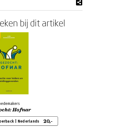
ken bij dit artikel
Hoedemakers
ocht: Hofnar
20,-
perback | Nederlands