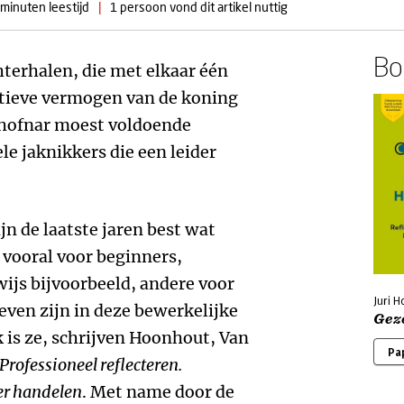
 minuten leestijd
|
1 persoon vond dit artikel nuttig
Boe
chterhalen, die met elkaar één
ctieve vermogen van de koning
 hofnar moest voldoende
le jaknikkers die een leider
ijn de laatste jaren best wat
vooral voor beginners,
ijs bijvoorbeeld, andere voor
Juri 
even zijn in deze bewerkelijke
Gez
 is ze, schrijven Hoonhout, Van
Pa
Professioneel reflecteren.
er handelen
. Met name door de