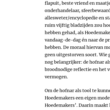
flapuit, beste vriend en maatj
onderhandelaar, sfeerbewaard
allesweter/encyclopedie en st
ruim vijftig bladzijden zou h
hebben gehad, als Hoedemakers
vandaag-de-dag én naar de pra
hebben. De moraal hiervan mog
geen uitgestorven soort. Wie g
nog belangrijker: de hofnar al
broodnodige reflectie en het v
vermogen.
Om de hofnar als tool te kunn
Hoedemakers een eigen model
Hoedemakers’. Daarin maakt h