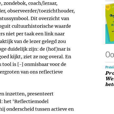
e, zondebok, coach/leraar,
er, observeerder/toezichthouder,
atussymbool. Dit overzicht van
ooguit cultuurhistorische waarde
 niet per taak een link naar
ktijk van de lezer gelegd zou
e duidelijk zijn: de (hof)nar is
Oo
oed kijkt, ziet ze nog overal. En
s tool is [-] onmisbaar voor de
Previ
ergroten van ons reflectieve
Pro
We
bet
en inzetten, presenteert
: het ‘Reflectiemodel
ij onderscheid tussen actieve en