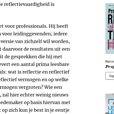
e reflectievaardigheid is
t voor professionals. Hij heeft
 voor leidinggevenden; iedere
 versie van zichzelf wil worden,
kt daarvoor de resultaten uit een
it de gesprekken die hij met
Marcel
evert een aantal prima leesbare
Prof
: wat is reflectie en reflectief
Pa
eflectief vermogen en op welke
vermogen vergroten? Wie een
e, zal hier echter weinig nieuws
Hoedemaker op basis hiervan met
: op zich kun je best in je eentje