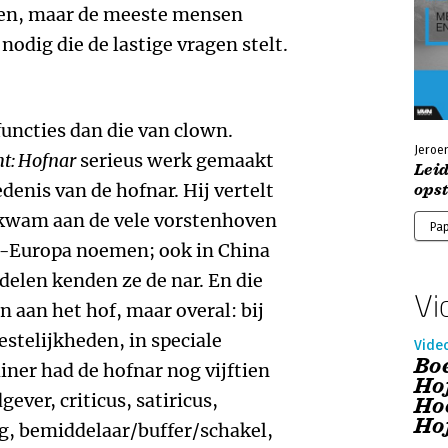
eren, maar de meeste mensen
odig die de lastige vragen stelt.
functies dan die van clown.
Jeroe
t: Hofnar
serieus werk gemaakt
Leid
denis van de hofnar. Hij vertelt
ops
orkwam aan de vele vorstenhoven
Pa
t-Europa noemen; ook in China
delen kenden ze de nar. En die
Vi
n aan het hof, maar overal: bij
estelijkheden, in speciale
Vide
Bo
iner had de hofnar nog vijftien
Ho
ever, criticus, satiricus,
Ho
Ho
ng, bemiddelaar/buffer/schakel,