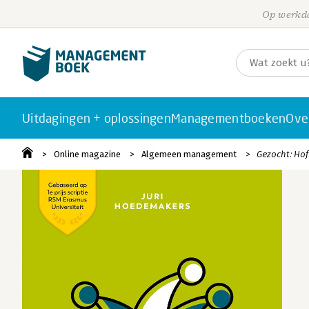
Op werkda
Uitdagingen + oplossingen
Managementboeken
Ove
Online magazine
Algemeen management
Gezocht: Ho