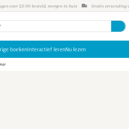
gen voor 23:00 besteld, morgen in huis
Gratis verzending
rige boeken
Interactief leren
Nu lezen
fnar