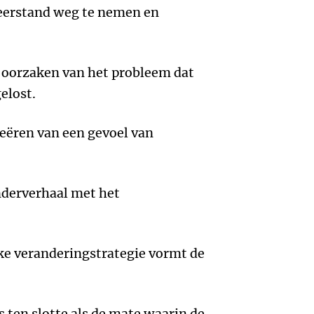
eerstand weg te nemen en
en oorzaken van het probleem dat
elost.
reëren van een gevoel van
nderverhaal met het
lke veranderingstrategie vormt de
 ten slotte als de mate waarin de