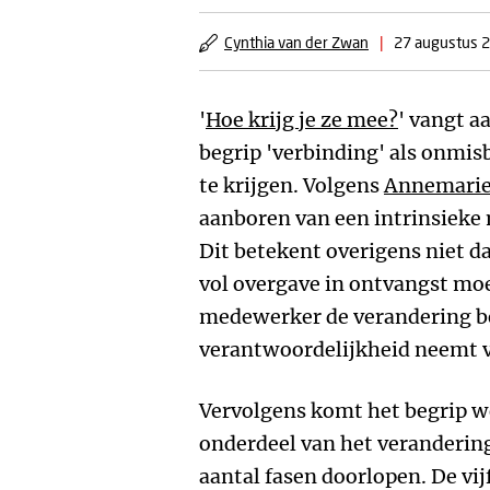
Cynthia van der Zwan
|
27 augustus 
'
Hoe krijg je ze mee?
' vangt a
begrip 'verbinding' als onm
te krijgen. Volgens
Annemarie
aanboren van een intrinsieke 
Dit betekent overigens niet 
vol overgave in ontvangst mo
medewerker de verandering be
verantwoordelijkheid neemt vo
Vervolgens komt het begrip w
onderdeel van het veranderi
aantal fasen doorlopen. De vij