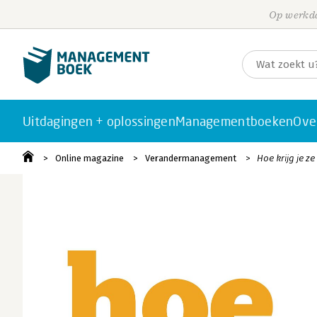
Op werkda
Uitdagingen + oplossingen
Managementboeken
Ove
Online magazine
Verandermanagement
Hoe krijg je z