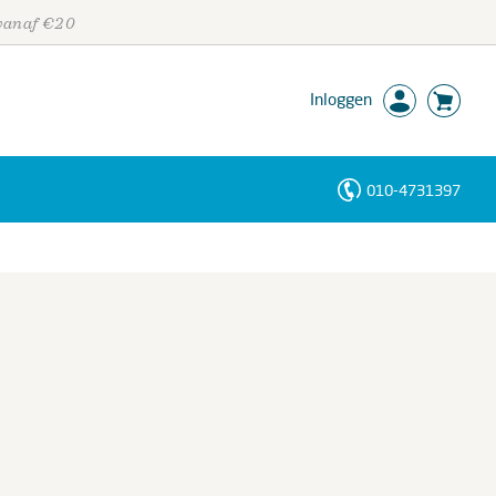
 vanaf €20
Inloggen
010-4731397
Personen
Trefwoorden