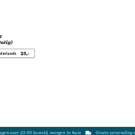
t
alig)
25,-
ederlands
gen voor 23:00 besteld, morgen in huis
Gratis verzending