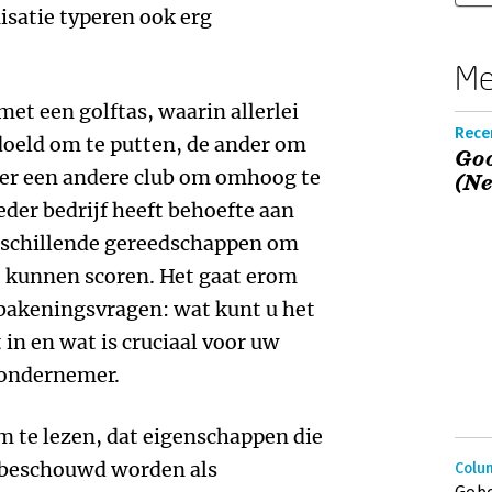
isatie typeren ook erg
Me
met een golftas, waarin allerlei
Recen
edoeld om te putten, de ander om
Goo
eer een andere club om omhoog te
(Ne
Ieder bedrijf heeft behoefte aan
rschillende gereedschappen om
te kunnen scoren. Het gaat erom
fbakeningsvragen: wat kunt u het
 in en wat is cruciaal voor uw
 ondernemer.
m te lezen, dat eigenschappen die
 beschouwd worden als
Colu