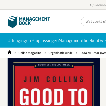
Op werkda
Uitdagingen + oplossingen
Managementboeken
Ove
Online magazine
Organisatiekunde
Good to Great (Ne