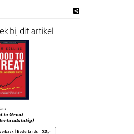
k bij dit artikel
llins
d to Great
derlandstalig)
25,-
perback | Nederlands