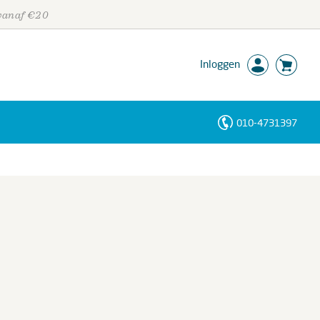
 vanaf €20
Inloggen
010-4731397
Personen
Trefwoorden