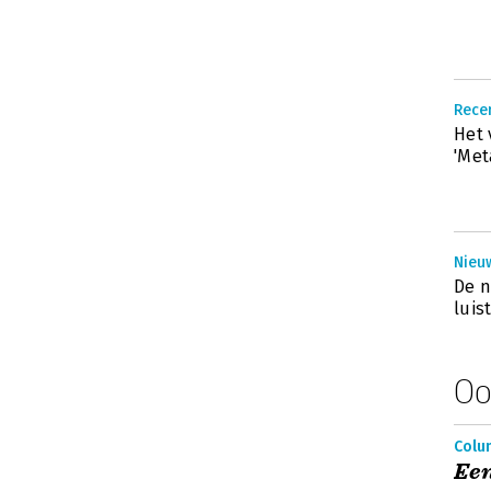
Rece
Het 
'Met
Nieuw
De n
luis
Oo
Colu
Ee