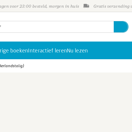
gen voor 23:00 besteld, morgen in huis
Gratis verzending
rige boeken
Interactief leren
Nu lezen
derlandstalig)