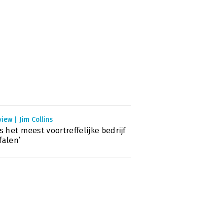
view | Jim Collins
fs het meest voortreffelijke bedrijf
falen’