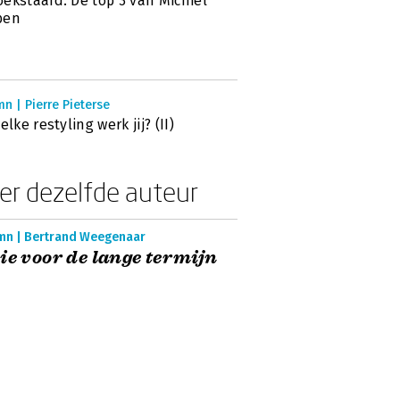
ekstaafd: De top 3 van Michiel
ben
n | Pierre Pieterse
elke restyling werk jij? (II)
er dezelfde auteur
mn | Bertrand Weegenaar
ie voor de lange termijn