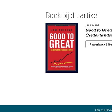
Boek bij dit artikel
Jim Collins
Good to Grea
(Nederlandst
Paperback | N
Op werkda