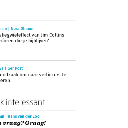
nsie | Nora Ghaoui
vliegwieleffect van Jim Collins -
aforen die je bijblijven'
s | Ger Post
oodzaak om naar verliezers te
teren
k interessant
mn | Hans van der Loo
n vraag? Graag!