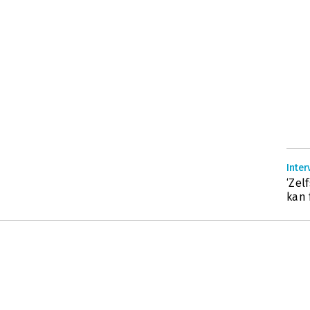
Inter
‘Zel
kan 