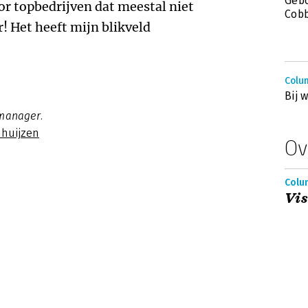
Gebo
r topbedrijven dat meestal niet
Cob
r! Het heeft mijn blikveld
Colum
Bij w
manager.
nhuijzen
Ov
Colu
Vis