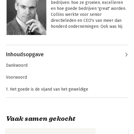
bedrijven: hoe ze groeien, excelleren 
en hoe goede bedrijven 'great' worden. 
Collins werkte voor senior 
directieleden en CEO's van meer dan 
honderd ondernemingen. Ook was hij 
werkzaam in de sociale sector. 

Andere boeken door Jim Collins
Jim Collins is afgestudeerd in business 
administration en wiskunde aan de 
Inhoudsopgave
Stanford University. Bovendien heeft hij 
diploma's gehaald aan de University of 
Dankwoord
Colorado en de Peter F. Drucker 
Graduate School of Management 
Voorwoord
(Claremont Graduate University).
1. Het goede is de vijand van het geweldige
Grenzeloze nieuwsgierigheid
Natuurwetten van geweldige organisaties
2. Niveau 5-leiderschap
Vaak samen gekocht
Onverwacht
Good to Great
Het vliegwieleffect
Nederigheid+wilskracht=niveau 5
(Nederlandstalig)
Niveau 5-leiderschap ontwikkelen