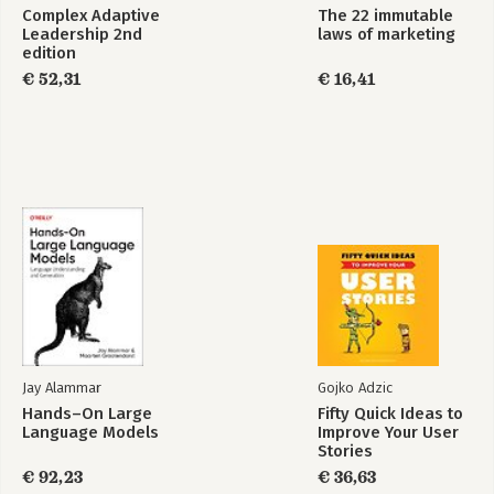
Complex Adaptive
The 22 immutable
Waarom geweldig worden
Leadership 2nd
laws of marketing
edition
Epiloog: Meest gestelde vragen
€ 52,31
€ 16,41
Appendices
1A. Selectie van G2G-bedrijven
1B. Selectieproces van de controlegroep
1C. 'Niet volhouders' uit de controlegroep
1D. Onderzoeksstappen
2A. Analyses van interne versus externe ceo's
5A. Bedrijfstakgerichte analyse en rangorde
8A. Valstrikgedrag van de bedrijven uit de controlegroep
8B. Samenvatting analyse verwerven en afstoten van
bedrijfseenheden
Noten
Jay Alammar
Gojko Adzic
Register
Hands–On Large
Fifty Quick Ideas to
Language Models
Improve Your User
Stories
€ 92,23
€ 36,63