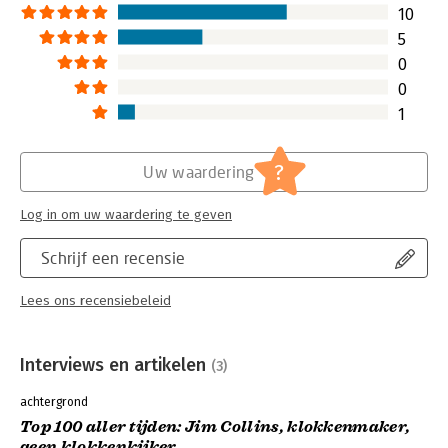
10
5
0
0
1
?
Uw waardering
Log in om uw waardering te geven
Schrijf een recensie
Lees ons recensiebeleid
Interviews en artikelen
(3)
achtergrond
Top 100 aller tijden: Jim Collins, klokkenmaker,
geen klokkenkijker