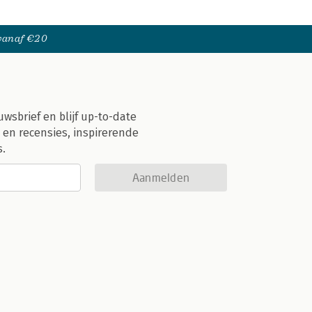
 vanaf €20
uwsbrief en blijf up-to-date
 en recensies, inspirerende
s.
Aanmelden