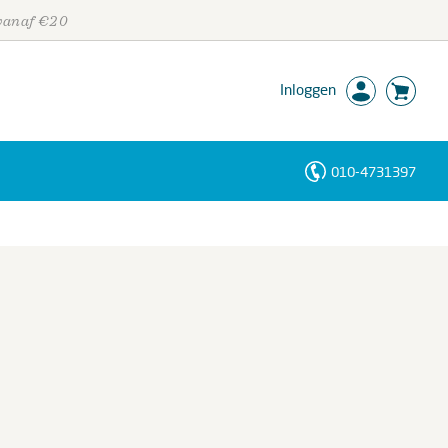
 vanaf €20
Inloggen
010-4731397
Personen
Trefwoorden