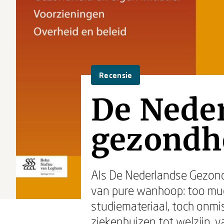
Recensie
De Nede
gezondh
Als De Nederlandse Gezondh
van pure wanhoop: too much
studiemateriaal, toch onmi
ziekenhuizen tot welzijn, va