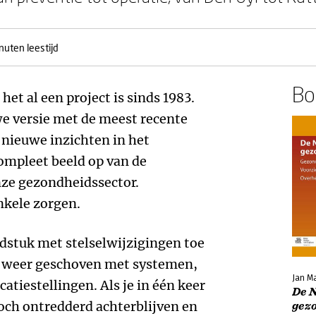
nuten leestijd
Boe
 het al een project is sinds 1983.
we versie met de meest recente
 nieuwe inzichten in het
compleet beeld op van de
nze gezondheidssector.
kele zorgen.
ofdstuk met stelselwijzigingen toe
n weer geschoven met systemen,
Jan M
tiestellingen. Als je in één keer
De 
toch ontredderd achterblijven en
gez