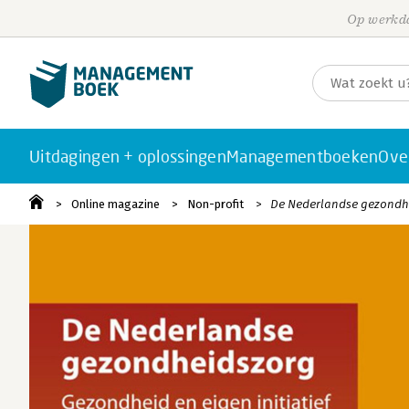
Op werkda
Uitdagingen + oplossingen
Managementboeken
Ove
Online magazine
Non-profit
De Nederlandse gezondh