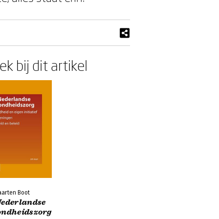
k bij dit artikel
aarten Boot
Nederlandse
ondheidszorg