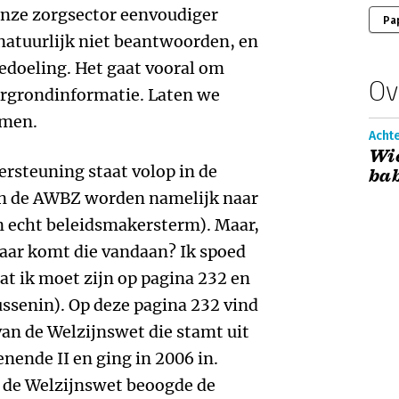
onze zorgsector eenvoudiger
Pa
natuurlijk niet beantwoorden, en
bedoeling. Het gaat vooral om
Ov
rgrondinformatie. Laten we
emen.
Achte
Wie
rsteuning staat volop in de
ba
an de AWBZ worden namelijk naar
 echt beleidsmakersterm). Maar,
waar komt die vandaan? Ik spoed
dat ik moet zijn op pagina 232 en
ussenin). Op deze pagina 232 vind
van de Welzijnswet die stamt uit
ende II en ging in 2006 in.
t de Welzijnswet beoogde de