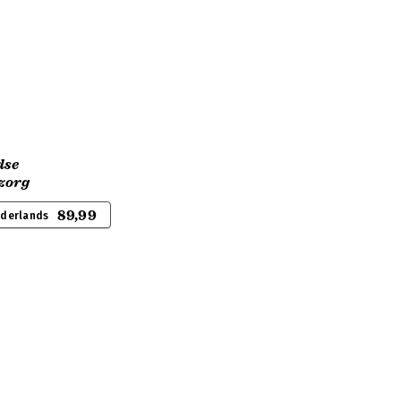
dse
zorg
89,99
ederlands