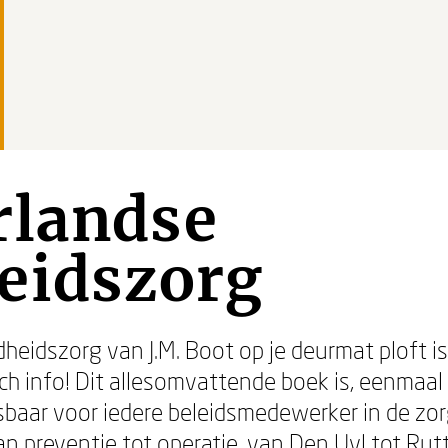
rlandse
eidszorg
eidszorg van J.M. Boot op je deurmat ploft is
 info! Dit allesomvattende boek is, eenmaal 
sbaar voor iedere beleidsmedewerker in de zor
n preventie tot operatie, van Den Uyl tot Rutte