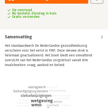
Op voorraad
Nu besteld, dinsdag in huis
Gratis verzonden
Samenvatting
Het standaardwerk De Nederlandse gezondheidszorg
verscheen voor het eerst in 1981. Deze nieuwe druk is
helemaal geactualiseerd. Het boek biedt een omvattend
overzicht van het Nederlandse zorgstelsel vanuit drie
invalshoeken: vraag, aanbod en beleid.
Het eerste deel bevat de ontwikkeling en actuele stand van de
zorgvraag. Gezondheid en ziekte worden kwalitatief en
kwantitatief beschreven. Ook zelfzorg, mantelzorg en
naslagwerk
patiëntenbewegingen komen ter sprake. Het zorgaanbod
welzijnswet
bekostigingssystemen
indicatiestelling
wordt in deel 2 beschreven naar de verschillende sectoren:
stelselwijzigingen
kwaliteit van leven
curatieve zorg, geestelijke gezondheidszorg, ouderenzorg,
maatschappij
wetgeving
zorgkosten
gehandicaptenzorg, preventie en publieke gezondheidszorg.
welzijn
maatschappij
wmo
overheid
zorgkosten
welzijnswet