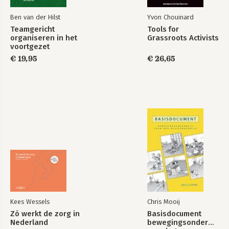
14. Gezondheidsbeleid en marktwerking 1985-2000
15. Paars volksgezondheidsbeleid
Ben van der Hilst
Yvon Chouinard
16. Van paars naar Balkenende II
Teamgericht
Tools for
17. Kabinetten-Balkenende IV en –Rutte
organiseren in het
Grassroots Activists
voortgezet
Bijlage 1: Landelijk advies- en uitvoeringsorganen in de
onderwijs
€ 19,95
€ 26,65
gezondheidszorg
Bijlage 2: Budgettering en diagnose Behandel Combinaties/DOT
Bijlage 3: Kaart van de gezondheidsregio's in Nederland (ex
artikel 3 voormalige Wet Ziekenhuisvoorzieningen) en Kaart
van de Veiligheidsregio's
Noten
Literatuursuggesties
Lijst van afkortingen
Adressen
Register
Kees Wessels
Chris Mooij
Zó werkt de zorg in
Basisdocument
Nederland
bewegingsonderwijs