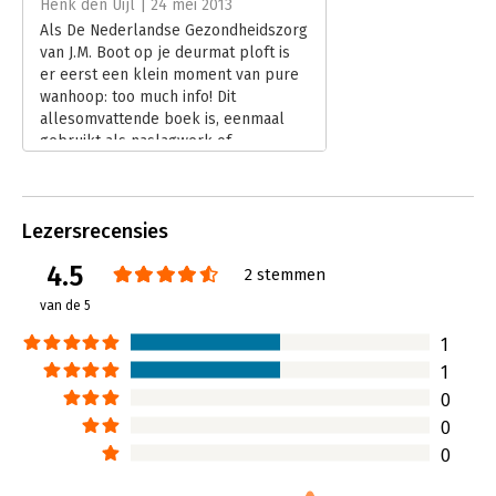
Henk den Uijl | 24 mei 2013
Hoofdrubriek:
Non-profit
Als De Nederlandse Gezondheidszorg
Jongbloed:
Bestuurlijke aspecten gezondheidszorg
van J.M. Boot op je deurmat ploft is
[w.o. tarieven gezondheidszorg
er eerst een klein moment van pure
(vergoedingen); geneesmiddelen;
wanhoop: too much info! Dit
vestigingsbeleid; ziekenhuizen;
allesomvattende boek is, eenmaal
zorginstellingen; zorgverzekeraars]
gebruikt als naslagwerk of
studiemateriaal, toch onmisbaar voor
iedere beleidsmedewerker in de
zorg. Van vroeger tot nu, van
Lezersrecensies
ziekenhuizen tot welzijn, van
preventie tot operatie, van Den Uyl
4.5
2 stemmen
tot Rutte; álles staat erin.
Lees verder
van de 5
1
1
0
0
0