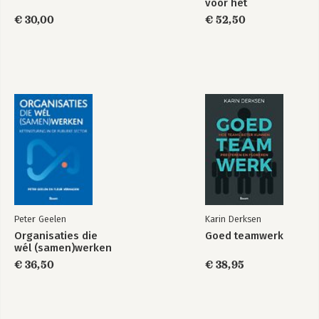
voor het
basisonderwijs
€ 30,00
€ 52,50
Peter Geelen
Karin Derksen
Organisaties die
Goed teamwerk
wél (samen)werken
€ 36,50
€ 38,95