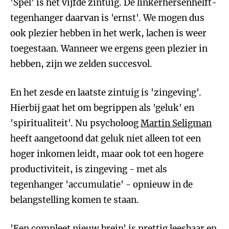
'Spel' is het vijfde zintuig. De linkerhersenhelft-
tegenhanger daarvan is 'ernst'. We mogen dus
ook plezier hebben in het werk, lachen is weer
toegestaan. Wanneer we ergens geen plezier in
hebben, zijn we zelden succesvol.
En het zesde en laatste zintuig is 'zingeving'.
Hierbij gaat het om begrippen als 'geluk' en
'spiritualiteit'. Nu psycholoog
Martin Seligman
heeft aangetoond dat geluk niet alleen tot een
hoger inkomen leidt, maar ook tot een hogere
productiviteit, is zingeving - met als
tegenhanger 'accumulatie' - opnieuw in de
belangstelling komen te staan.
'
Een compleet nieuw brein
' is prettig leesbaar en