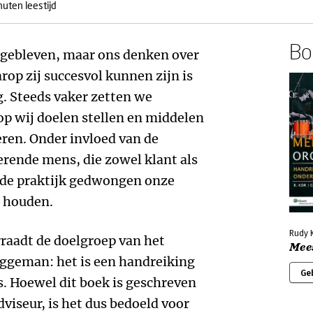
nuten leestijd
Boe
d gebleven, maar ons denken over
rop zij succesvol kunnen zijn is
. Steeds vaker zetten we
op wij doelen stellen en middelen
eren. Onder invloed van de
rende mens, die zowel klant als
 de praktijk gedwongen onze
e houden.
Rudy 
rraadt de doelgroep van het
Mee
eggeman: het is een handreiking
Ge
 Hoewel dit boek is geschreven
viseur, is het dus bedoeld voor