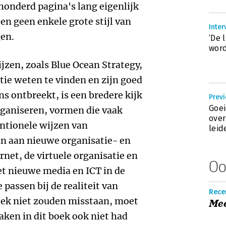
rhonderd pagina's lang eigenlijk
n geen enkele grote stijl van
Inte
en.
‘De 
word
zen, zoals Blue Ocean Strategy,
ie weten te vinden en zijn goed
s ontbreekt, is een bredere kijk
Prev
Goei
ganiseren, vormen die vaak
ove
ntionele wijzen van
leid
an aan nieuwe organisatie- en
net, de virtuele organisatie en
Oo
et nieuwe media en ICT in de
 passen bij de realiteit van
Rece
oek niet zouden misstaan, moet
Mee
zaken in dit boek ook niet had