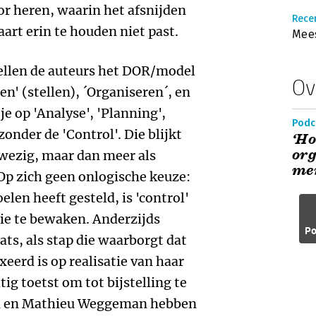
or heren, waarin het afsnijden
Recen
art erin te houden niet past.
Mees
ellen de auteurs het DOR/model
Ov
en' (stellen), ´Organiseren´, en
tje op 'Analyse', 'Planning',
Podc
zonder de 'Control'. Die blijkt
‘Ho
org
nwezig, maar dan meer als
men
 Op zich geen onlogische keuze:
oelen heeft gesteld, is 'control'
ie te bewaken. Anderzijds
Po
ats, als stap die waarborgt dat
xeerd is op realisatie van haar
ig toetst om tot bijstelling te
en en Mathieu Weggeman hebben