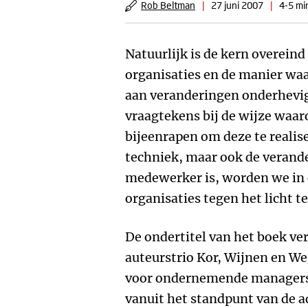
Rob Beltman
|
27 juni 2007
|
4-5 mi
Natuurlijk is de kern overein
organisaties en de manier waa
aan veranderingen onderhevig
vraagtekens bij de wijze waar
bijeenrapen om deze te realis
techniek, maar ook de verande
medewerker is, worden we in
organisaties tegen het licht t
De ondertitel van het boek ve
auteurstrio Kor, Wijnen en W
voor ondernemende managers.
vanuit het standpunt van de ad