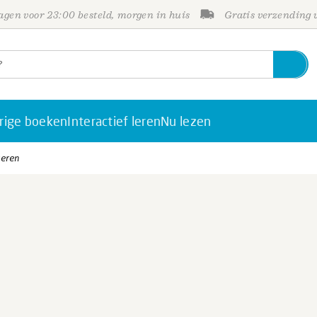
gen voor 23:00 besteld, morgen in huis
Gratis verzending
rige boeken
Interactief leren
Nu lezen
seren