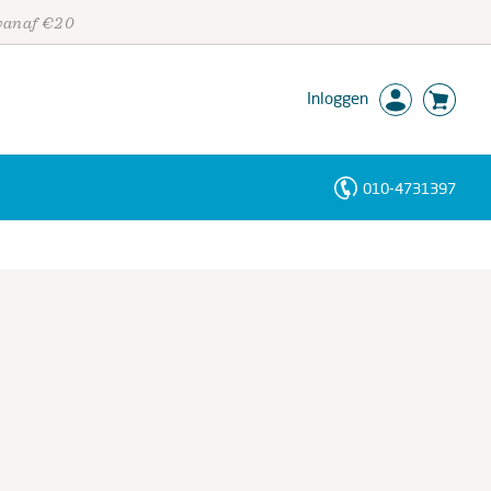
 vanaf €20
Inloggen
010-4731397
Personen
Trefwoorden