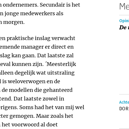
Me
 ondernemers. Secundair is het
en jonge medewerkers als
Opin
n morgen.
De 
en praktische inslag verwacht
emende manager er direct en
lag kan gaan. Dat laatste zal
eval kunnen zijn. ´Meesterlijk
alleen degelijk wat uitstraling
jl is weloverwogen en de
n de modellen die gehanteerd
tend. Dat laatste zowel in
Achte
verigens. Soms had het van mij wel
DOR 
ecter gemogen. Maar zoals het
 het voorwoord al doet