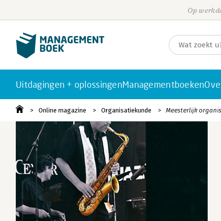
Op werkda
Uitdagingen + oplossingen
Managementboeken
Ove
Online magazine
Organisatiekunde
Meesterlijk organi