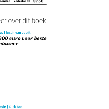
37,50
bonden | Nederlands
er over dit boek
s | Justin van Lopik
000 euro voor beste
elancer
sie | Dick Bos