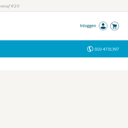
 vanaf €20
Inloggen
010-4731397
Personen
Trefwoorden