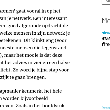
Ge
komen' gaat vooral in op het
an je netwerk. Een interessant
Me
 een goed afgeronde opdracht de
 welke mensen in zijn netwerk je
Nieuw
50.
betekenen. Dit klinkt eng (voor
fre
e meeste mensen die tegenstand
), maar het mooie is dat deze
het advies in vier en een halve
icht. Zo word je bijna stap voor
ktijk te gaan brengen.
tapmanier kenmerkt het hele
en worden bijvoorbeeld
reven. Zoals in het hoofdstuk
Recen