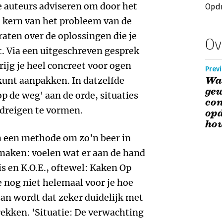
e auteurs adviseren om door het
Opdr
e kern van het probleem van de
raten over de oplossingen die je
Ov
t. Via een uitgeschreven gesprek
rijg je heel concreet voor ogen
Prev
Waa
f kunt aanpakken. In datzelfde
gew
 de weg' aan de orde, situaties
con
 dreigen te vormen.
opd
ho
n een methode om zo'n beer in
maken: voelen wat er aan de hand
is en K.O.E., oftewel: Kaken Op
ee nog niet helemaal voor je hoe
 Dan wordt dat zeker duidelijk met
ekken. 'Situatie: De verwachting