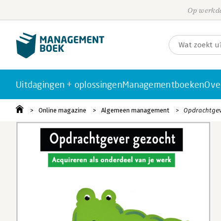
Op werkda
Uitdagingen + oplossingen
Managementboeken
Ove
Online magazine
Algemeen management
Opdrachtgev