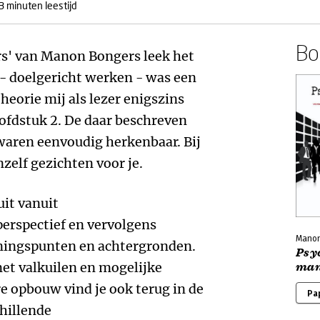
3 minuten leestijd
Boe
rs' van Manon Bongers leek het
 - doelgericht werken - was een
heorie mij als lezer enigszins
oofdstuk 2. De daar beschreven
waren eenvoudig herkenbaar. Bij
nzelf gezichten voor je.
uit vanuit
erspectief en vervolgens
Manon
nningspunten en achtergronden.
Psy
met valkuilen en mogelijke
man
re opbouw vind je ook terug in de
Pa
hillende