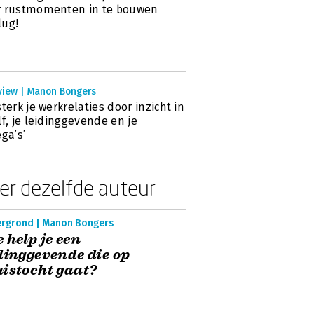
r rustmomenten in te bouwen
lug!
rview | Manon Bongers
sterk je werkrelaties door inzicht in
lf, je leidinggevende en je
ega’s’
er dezelfde auteur
ergrond | Manon Bongers
 help je een
dinggevende die op
istocht gaat?