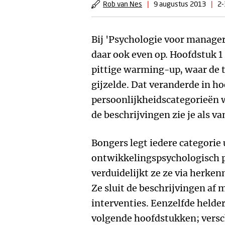
Rob van Nes
|
9 augustus 2013
|
2-
Bij 'Psychologie voor manage
daar ook even op. Hoofdstuk 1
pittige warming-up, waar de t
gijzelde. Dat veranderde in h
persoonlijkheidscategorieën 
de beschrijvingen zie je als va
Bongers legt iedere categorie 
ontwikkelingspsychologisch p
verduidelijkt ze ze via herke
Ze sluit de beschrijvingen af 
interventies. Eenzelfde helde
volgende hoofdstukken; versc