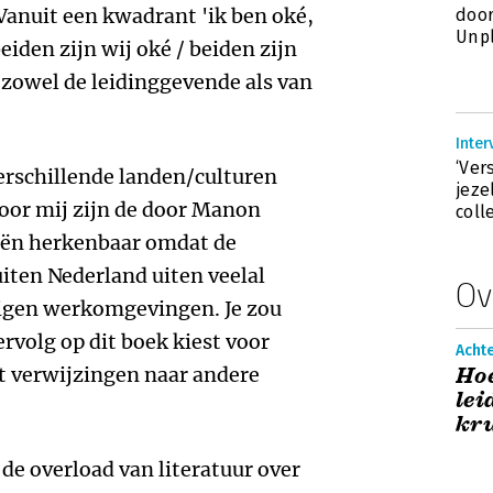
Vanuit een kwadrant 'ik ben oké,
doo
Unp
/ beiden zijn wij oké / beiden zijn
 zowel de leidinggevende als van
Inte
‘Ver
verschillende landen/culturen
jeze
oor mij zijn de door Manon
coll
eën herkenbaar omdat de
iten Nederland uiten veelal
Ov
 eigen werkomgevingen. Je zou
rvolg op dit boek kiest voor
Acht
t verwijzingen naar andere
Hoe
lei
kru
de overload van literatuur over