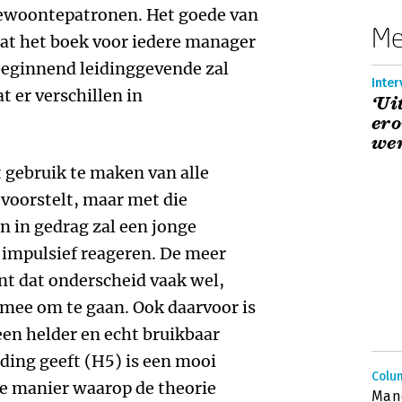
gewoontepatronen. Het goede van
Me
dat het boek voor iedere manager
 beginnend leidinggevende zal
Inte
 er verschillen in
‘Ui
ero
wer
ct gebruik te maken van alle
 voorstelt, maar met die
 in gedrag zal een jonge
impulsief reageren. De meer
nt dat onderscheid vaak wel,
rmee om te gaan. Ook daarvoor is
en helder en echt bruikbaar
eiding geeft (H5) is een mooi
Colu
e manier waarop de theorie
Mano