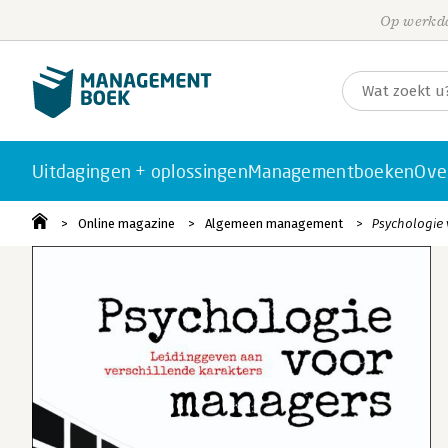
Op werkda
Uitdagingen + oplossingen
Managementboeken
Ove
Online magazine
Algemeen management
Psychologie