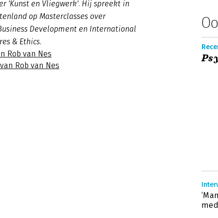
ler 'Kunst en Vliegwerk'. Hij spreekt in
tenland op Masterclasses over
Oo
Business Development en International
res & Ethics.
Recen
an Rob van Nes
Psy
s van Rob van Nes
Inte
‘Man
mede