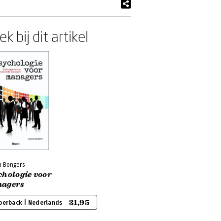
k bij dit artikel
 Bongers
chologie voor
agers
31,95
perback | Nederlands