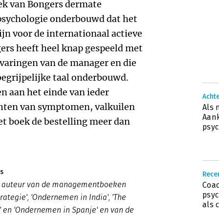
teek van Bongers dermate
psychologie onderbouwd dat het
jn voor de internationaal actieve
rs heeft heel knap gespeeld met
rvaringen van de manager en die
egrijpelijke taal onderbouwd.
n aan het einde van ieder
Acht
chten van symptomen, valkuilen
Als 
Aank
t boek de bestelling meer dan
psyc
s
Rece
s auteur van de managementboeken
Coac
psyc
rategie', 'Ondernemen in India', 'The
als 
' en 'Ondernemen in Spanje' en van de