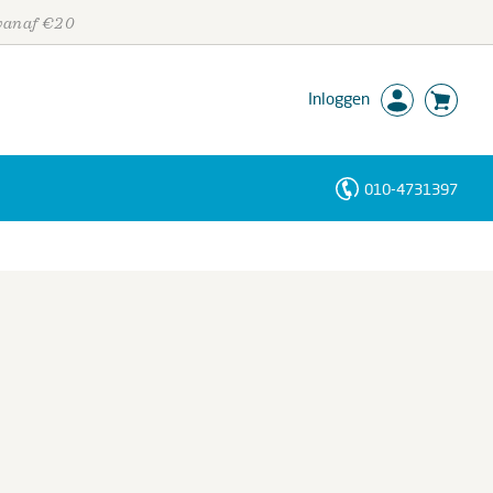
 vanaf €20
Inloggen
010-4731397
Personen
Trefwoorden