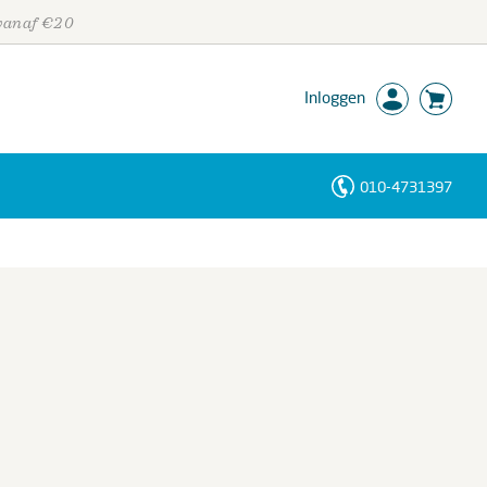
 vanaf €20
Inloggen
010-4731397
Personen
Trefwoorden