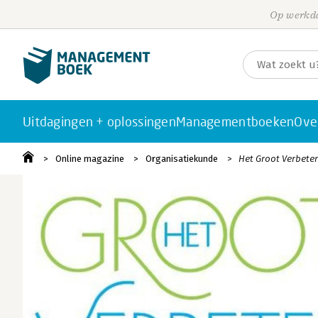
Op werkda
Uitdagingen + oplossingen
Managementboeken
Ove
Online magazine
Organisatiekunde
Het Groot Verbete