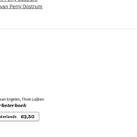
s van Perry Oostrum
 van Engelen, Thom Luijben
rbeterboek
62,50
ederlands