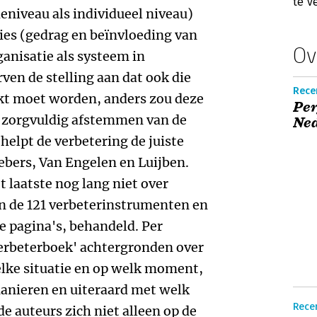
te v
eniveau als individueel niveau)
ies (gedrag en beïnvloeding van
Ov
anisatie als systeem in
rven de stelling aan dat ook die
Rece
t moet worden, anders zou deze
Pe
et zorgvuldig afstemmen van de
Ned
helpt de verbetering de juiste
Webers, Van Engelen en Luijben.
 laatste nog lang niet over
en de 121 verbeterinstrumenten en
e pagina's, behandeld. Per
verbeterboek' achtergronden over
elke situatie en op welk moment,
manieren en uiteraard met welk
Recen
de auteurs zich niet alleen op de