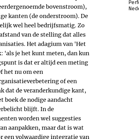
Perf
e eerdergenoemde bovenstroom),
Nede
ge kanten (de onderstroom). De
elijk wel heel bedrijfsmatig. Zo
fstand van de stelling dat alles
ganisaties. Het adagium van 'Het
: 'als je het kunt meten, dan kun
gspunt is dat er altijd een meting
Of het nu om een
rganisatieverbetering of een
nk dat de veranderkundige kant,
et boek de nodige aandacht
belicht blijft. In de
menten worden wel suggesties
an aanpakken, maar dat is wat
or een volwaardige integratie van