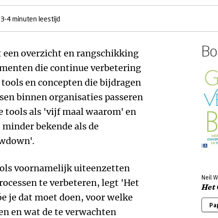
3-4 minuten leestijd
Boe
t een overzicht en rangschikking
umenten die continue verbetering
1 tools en concepten die bijdragen
ssen binnen organisaties passeren
 tools als 'vijf maal waarom' en
t minder bekende als de
owdown'.
ools voornamelijk uiteenzetten
Neil 
rocessen te verbeteren, legt 'Het
Het
óe je dat moet doen, voor welke
Pa
en en wat de te verwachten