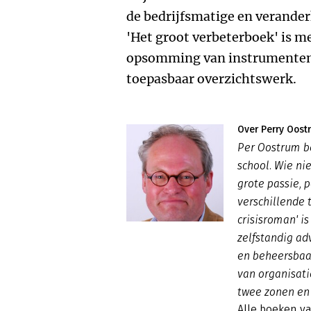
de bedrijfsmatige en verander
'Het groot verbeterboek' is m
opsomming van instrumenten 
toepasbaar overzichtswerk.
Over Perry Oost
Per Oostrum b
school. Wie nie
grote passie, 
verschillende 
crisisroman' is
zelfstandig ad
en beheersbaar
van organisati
twee zonen en
Alle boeken v