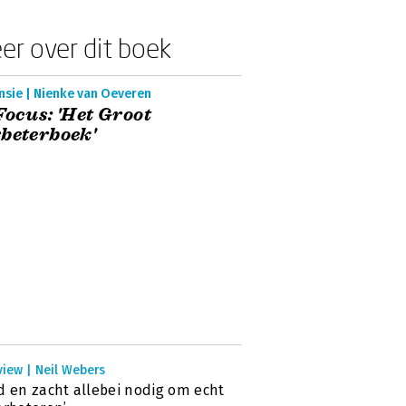
er over dit boek
nsie | Nienke van Oeveren
Focus: 'Het Groot
beterboek'
view | Neil Webers
d en zacht allebei nodig om echt