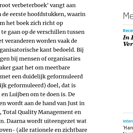
groot verbeterboek' vangt aan
Me
in de eerste hoofdstukken, waarin
 het boek zich richt op
Rece
 te gaan op de verschillen tussen
In 
et veranderen worden vaak de
Ver
ganisatorische kant bedoeld. Bij
gen bij mensen of organisaties
 vaker gaat het om meetbare
t met een duidelijk geformuleerd
ijk geformuleerd) doel, dat is
en Luijben om te doen is. De
en wordt aan de hand van Just in
a, Total Quality Management en
an. Daarna wordt uiteengezet wat
Inter
‘Har
boven- (alle rationele en zichtbare