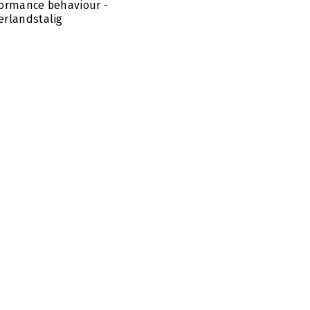
ormance behaviour -
rlandstalig