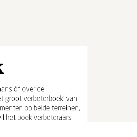
k
aans óf over de
et groot verbeterboek' van
umenten op beide terreinen,
il het boek verbeteraars