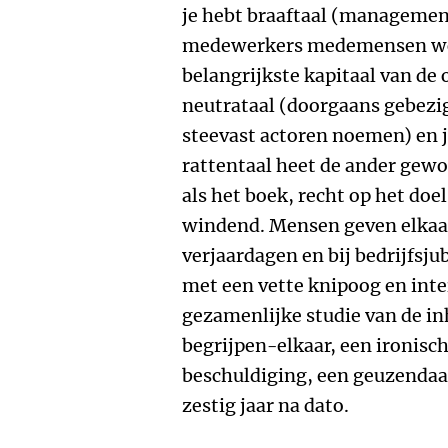
je hebt braaftaal (managemen
medewerkers medemensen wor
belangrijkste kapitaal van de 
neutrataal (doorgaans gebezi
steevast actoren noemen) en j
rattentaal heet de ander gewoo
als het boek, recht op het doe
windend. Mensen geven elkaar
verjaardagen en bij bedrijfsjub
met een vette knipoog en inter
gezamenlijke studie van de in
begrijpen-elkaar, een ironis
beschuldiging, een geuzendaad
zestig jaar na dato.