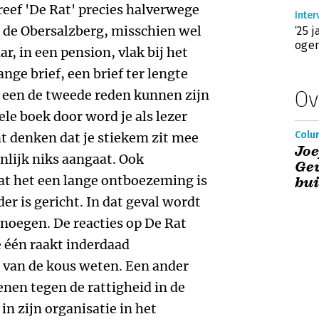
reef 'De Rat' precies halverwege
Inter
r de Obersalzberg, misschien wel
‘25 
ogen
r, in een pension, vlak bij het
ange brief, een brief ter lengte
Ov
u een de tweede reden kunnen zijn
le boek door word je als lezer
Colum
nt denken dat je stiekem zit mee
Joe
genlijk niks aangaat. Ook
Gev
at het een lange ontboezeming is
bu
er is gericht. In dat geval wordt
enoegen. De reacties op De Rat
e één raakt inderdaad
e van de kous weten. Een ander
enen tegen de rattigheid in de
in zijn organisatie in het