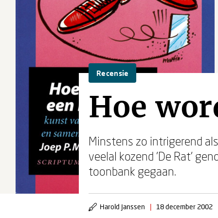
Recensie
Hoe word
Minstens zo intrigerend als
veelal kozend 'De Rat' gen
toonbank gegaan.
Harold Janssen
|
18 december 2002