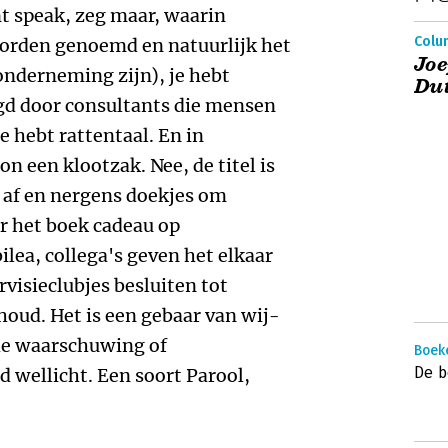
t speak, zeg maar, waarin
Colum
den genoemd en natuurlijk het
Joe
onderneming zijn), je hebt
Du
gd door consultants die mensen
e hebt rattentaal. En in
n een klootzak. Nee, de titel is
l af en nergens doekjes om
 het boek cadeau op
ilea, collega's geven het elkaar
visieclubjes besluiten tot
houd. Het is een gebaar van wij-
che waarschuwing of
Boeke
De b
 wellicht. Een soort Parool,