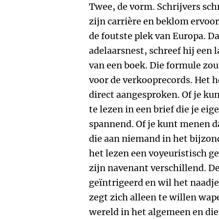
Twee, de vorm. Schrijvers sch
zijn carrière en beklom ervoo
de foutste plek van Europa. Daa
adelaarsnest, schreef hij een l
van een boek. Die formule zo
voor de verkooprecords. Het he
direct aangesproken. Of je ku
te lezen in een brief die je ei
spannend. Of je kunt menen d
die aan niemand in het bijzond
het lezen een voyeuristisch g
zijn navenant verschillend. D
geïntrigeerd en wil het naadj
zegt zich alleen te willen wap
wereld in het algemeen en die 