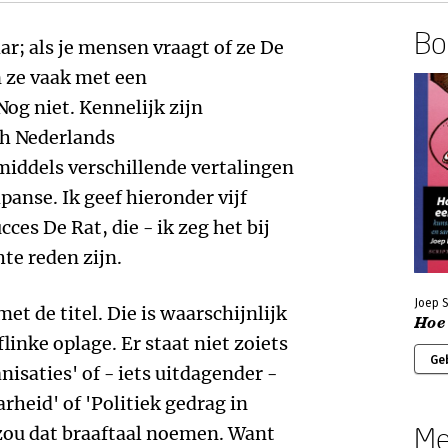
Boe
ar; als je mensen vraagt of ze De
n ze vaak met een
og niet. Kennelijk zijn
ch Nederlands
nmiddels verschillende vertalingen
anse. Ik geef hieronder vijf
ces De Rat, die - ik zeg het bij
hte reden zijn.
Joep S
t de titel. Die is waarschijnlijk
Hoe 
linke oplage. Er staat niet zoiets
Ge
isaties' of - iets uitdagender -
heid' of 'Politiek gedrag in
Me
s zou dat braaftaal noemen. Want