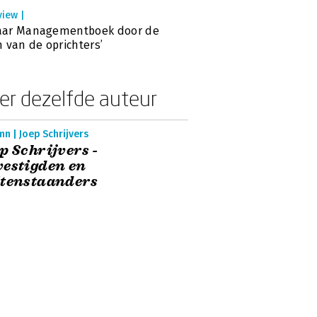
view |
jaar Managementboek door de
 van de oprichters’
er dezelfde auteur
n | Joep Schrijvers
p Schrijvers -
estigden en
itenstaanders