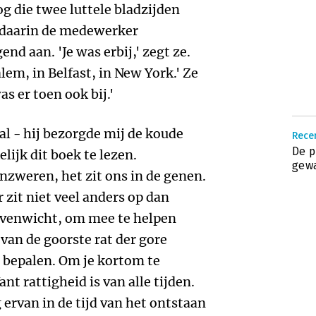
og die twee luttele bladzijden
t daarin de medewerker
d aan. 'Je was erbij,' zegt ze.
lem, in Belfast, in New York.' Ze
as er toen ook bij.'
 al - hij bezorgde mij de koude
Recen
De p
lijk dit boek te lezen.
gew
zweren, het zit ons in de genen.
r zit niet veel anders op dan
 evenwicht, om mee te helpen
van de goorste rat der gore
t bepalen. Om je kortom te
t rattigheid is van alle tijden.
 ervan in de tijd van het ontstaan