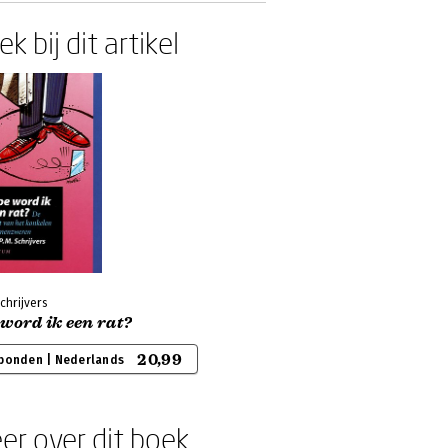
k bij dit artikel
chrijvers
word ik een rat?
20,99
bonden | Nederlands
er over dit boek