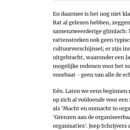
En daarmee is het nog niet kla
Rat al gelezen hebben, zegge
samenzweerderige glimlach: N
rattenstreken ook geen typis
cultuurverschijnsel; er zijn i
uitgebracht, waaronder een Jap
mogelijke redenen voor het suc
voorbaat - geen van alle de ec
Eén. Laten we eens beginnen me
op zich al voldoende voor een f
als 'Macht en onmacht in organ
'Grenzen aan de organiseerbaar
organisaties'. Joep Schrijver