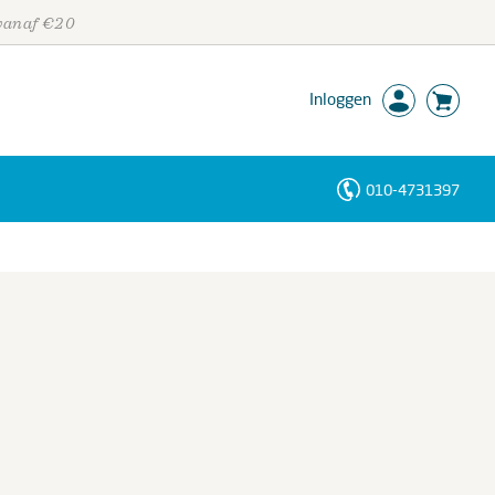
 vanaf €20
Inloggen
010-4731397
Personen
Trefwoorden