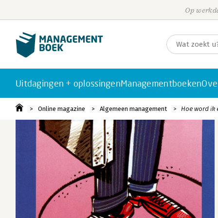
Op werkda
Uitdagingen + oplossingen
Managementboeken
Ove
Online magazine
Algemeen management
Hoe word ik 