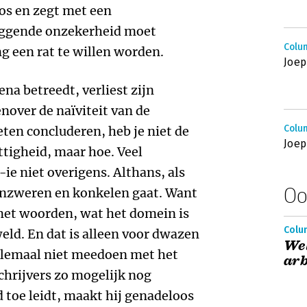
os en zegt met een
iggende onzekerheid moet
Colum
g een rat te willen worden.
Joep
ena betreedt, verliest zijn
enover de naïviteit van de
Colum
eten concluderen, heb je niet de
Joep
ttigheid, maar hoe. Veel
ie niet overigens. Althans, als
Oo
enzweren en konkelen gaat. Want
d met woorden, wat het domein is
Colum
weld. En dat is alleen voor dwazen
We
Helemaal niet meedoen met het
ar
Schrijvers zo mogelijk nog
 toe leidt, maakt hij genadeloos