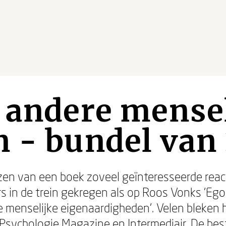
 andere mense
 - bundel van 2
ezen van een boek zoveel geïnteresseerde react
s in de trein gekregen als op Roos Vonks 'Eg
 menselijke eigenaardigheden'. Velen bleken 
 Psychologie Magazine en Intermediair. De bes