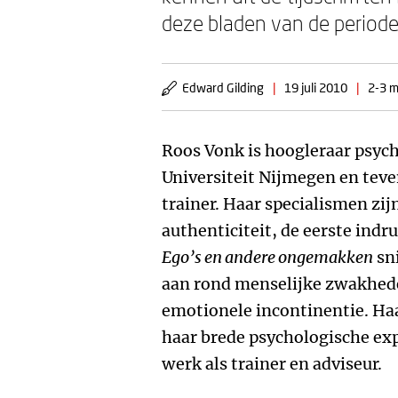
deze bladen van de period
Edward Gilding
|
19 juli 2010
|
2-3 m
Roos Vonk is hoogleraar psyc
Universiteit Nijmegen en teve
trainer. Haar specialismen zij
authenticiteit, de eerste indr
Ego’s en andere ongemakken
sni
aan rond menselijke zwakhede
emotionele incontinentie. Ha
haar brede psychologische exp
werk als trainer en adviseur.