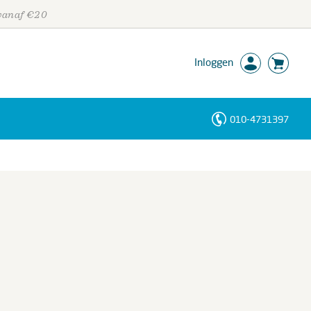
 vanaf €20
Inloggen
010-4731397
Personen
Trefwoorden