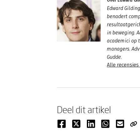
Over Edward Gil
Edward Gilding 
benadert compl
resultaatgeri
in beweging. A
academici op t
managers. Advi
Gudde.
Alle recensies
Deel dit artikel