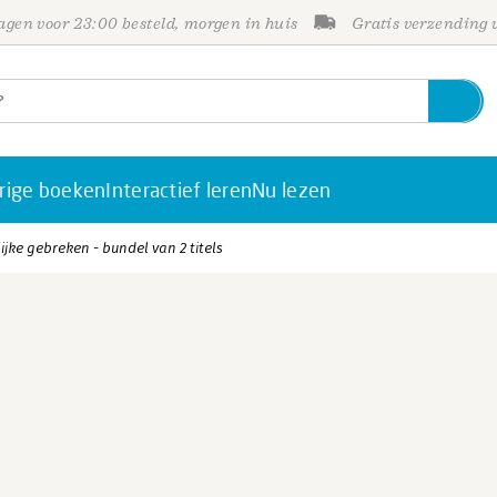
gen voor 23:00 besteld, morgen in huis
Gratis verzending
rige boeken
Interactief leren
Nu lezen
jke gebreken - bundel van 2 titels