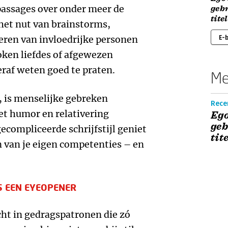
assages over onder meer de
gebr
tite
het nut van brainstorms,
veren van invloedrijke personen
E-
ken liefdes of afgewezen
teraf weten goed te praten.
Me
, is menselijke gebreken
Rece
et humor en relativering
Ego
geb
ecompliceerde schrijfstijl geniet
tit
n van je eigen competenties – en
S EEN EYEOPENER
cht in gedragspatronen die zó