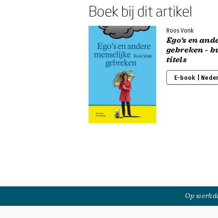
Boek bij dit artikel
Roos Vonk
Ego's en and
gebreken - b
titels
E-book | Nede
Op werkda