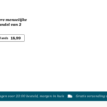
ere menselijke
undel van 2
18,99
rlands
gen voor 23:00 besteld, morgen in huis
Gratis verzending