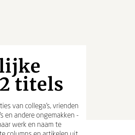
lijke
 titels
ies van collega's, vrienden
o's en andere ongemakken -
haar werk en naam te
te columns en artikelen uit