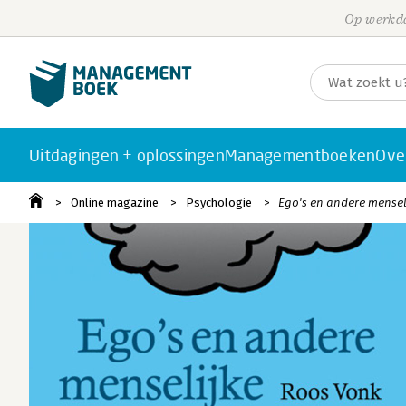
Op werkda
Uitdagingen + oplossingen
Managementboeken
Ove
Online magazine
Psychologie
Ego's en andere menseli