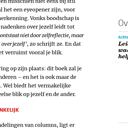
en misschien niet eens bij stil
l het een eyeopener zijn, voor
 herkenning. Vonks boodschap is
Ov
t nadenken over jezelf leidt tot
ontstaat niet door zelfreflectie, maar
Acht
Lei
 over jezelf'
, zo schrijft ze. En dat
waa
t verruimt vooral je blik.
hel
ing op zijn plaats: dit boek zal je
anderen – en het is ook maar de
n. Wel biedt het vermakelijke
else blik op jezelf en de ander.
NKELIJK
undelingen van columns, ligt er