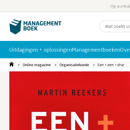
Op werkda
Uitdagingen + oplossingen
Managementboeken
Ove
Online magazine
Organisatiekunde
Een + een = drie