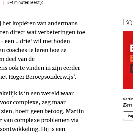
6
|
3-4 minuten leestijd
Boe
ij het kopiëren van andermans
ren direct wat verbeteringen toe
 + een = drie' wil methoden
n coaches te leren hoe ze
n deel van de
s ook te vinden in zijn eerder
het Hoger Beroepsonderwijs'.
kelijk is in een wereld waar
Marti
r voor complexe, zeg maar
Een 
 zien, hoeft geen betoog. Martin
Pa
er van complexe problemen via
ontwikkeling. Hij is een