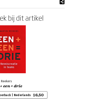
k bij dit artikel
n Reekers
+ een = drie
16,50
perback | Nederlands