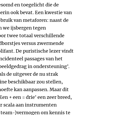
somd en toegelicht die de
terin ook bevat. Een kwestie van
ebruik van metaforen: naast de
we ijsbergen tegen
oor twee totaal verschillende
oodborstjes versus zwermende
ifant. De puristische lezer vindt
ncidenteel passages van het
beeldgedrag in ondersteuning'.
als de uitgever de nu strak
ne beschikbaar zou stellen,
hoefte kan aanpassen. Maar dit
en + een = drie' een zeer breed,
r scala aan instrumenten
(team-)vermogen om kennis te