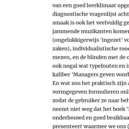
van een goed leerklimaat opge
diagnostische vragenlijst ach
smaak is ook het veelvuldig g
jammende muzikanten komen 
(ongelukkigerwijs 'ingezet' v
zaken), individualistische r
mezen, en de blinden met de ol
ook nogal wat typefouten en i
kaliber 'Managers geven voor
En wat zou het praktisch zijn 
vormgegeven formulieren onli
zodat de gebruiker ze naar be
neemt niet weg dat het boek 'E
onderbouwd en goed bruikbaa
presenteert waarmee we ons 