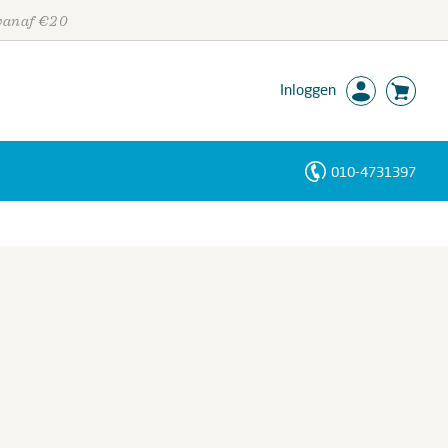
 vanaf €20
Inloggen
010-4731397
Personen
Trefwoorden