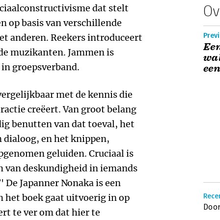
Ov
iaalconstructivisme dat stelt
n op basis van verschillende
Previ
met anderen. Reekers introduceert
Een
de muzikanten. Jammen is
wal
in groepsverband.
een
vergelijkbaar met de kennis die
eractie creëert. Van groot belang
dig benutten van dat toeval, het
n dialoog, en het knippen,
pgenomen geluiden. Cruciaal is
n van deskundigheid in iemands
?' De Japanner Nonaka is een
 het boek gaat uitvoerig in op
Rece
Door
rt te ver om dat hier te