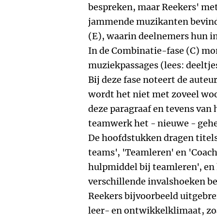
bespreken, maar Reekers' met
jammende muzikanten bevinden
(E), waarin deelnemers hun im
In de Combinatie-fase (C) mo
muziekpassages (lees: deeltje
Bij deze fase noteert de auteur
wordt het niet met zoveel wo
deze paragraaf en tevens van h
teamwerk het - nieuwe - gehee
De hoofdstukken dragen titels
teams', 'Teamleren' en 'Coac
hulpmiddel bij teamleren', en
verschillende invalshoeken bel
Reekers bijvoorbeeld uitgebr
leer- en ontwikkelklimaat, z