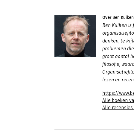
Over Ben Kuiken
Ben Kuiken is f
organisatiefil
denken, te kij
problemen die 
groot aantal b
filosofie, waa
Organisatiefil
lezen
en rece
https://www.b
Alle boeken v
Alle recensie