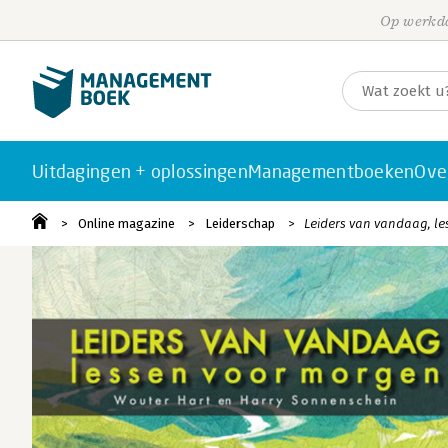
Op werkda
Uitdagingen + oplossingen
Managementboeken
Ove
Online magazine
Leiderschap
Leiders van vandaag, l