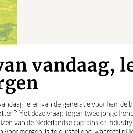
van vandaag, l
rgen
vandaag leren van de generatie voor hen, de 
etten? Met deze vraag togen twee jonge hon
leizen van de Nederlandse captains of industry
n voor morgen, is teleurstellend, waarschijnli