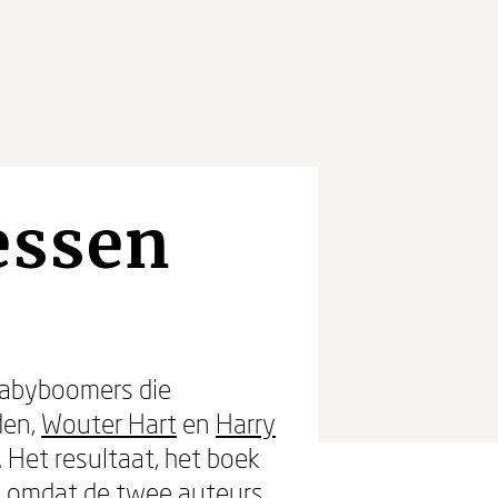
essen
babyboomers die
den,
Wouter Hart
en
Harry
. Het resultaat, het boek
jk omdat de twee auteurs