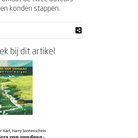
een konden stappen.
k bij dit artikel
r Hart, Harry Sonnenschein
ders van vandaag -