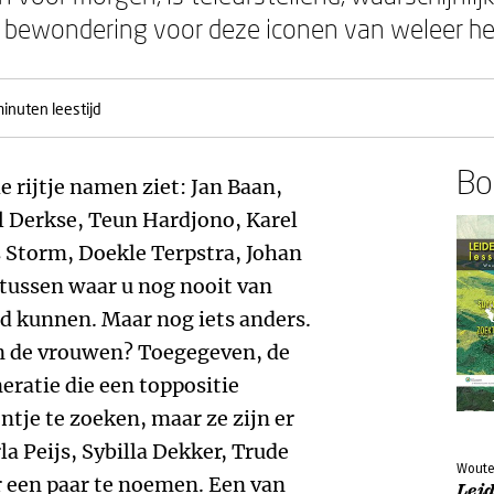
 bewondering voor deze iconen van weleer h
inuten leestijd
Boe
e rijtje namen ziet: Jan Baan,
l Derkse, Teun Hardjono, Karel
es Storm, Doekle Terpstra, Johan
tussen waar u nog nooit van
ed kunnen. Maar nog iets anders.
jn de vrouwen? Toegegeven, de
atie die een toppositie
ntje te zoeken, maar ze zijn er
la Peijs, Sybilla Dekker, Trude
Woute
r een paar te noemen. Een van
Lei