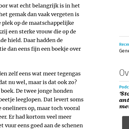
r wat echt belangrijk is in het
het gemak dan vaak vergeten is
e plek op de maatschappelijke
ij een sterke vrouw die op de
de hield. Daar hadden de
Recen
ie dan eens fijn een boekje over
Gene
Ov
en zelf eens wat meer tegengas
dat nu wel, maar is dat ook zo?
Podc
et boek. De twee jonge honden
‘St
beetje leeglopen. Dat levert soms
an
me
 oneliners op, maar toch vooral
feer. Er had kortom veel meer
et vuur eens goed aan de schenen