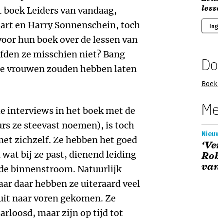
les
t boek Leiders van vandaag,
art
en
Harry Sonnenschein
, toch
In
oor hun boek over de lessen van
rfden ze misschien niet? Bang
Do
eze vrouwen zouden hebben laten
Boek 
Me
de interviews in het boek met de
rs ze steevast noemen), is toch
Nieuw
met zichzelf. Ze hebben het goed
‘Ve
wat bij ze past, dienend leiding
Ro
van
de binnenstroom. Natuurlijk
ar daar hebben ze uiteraard veel
 uit naar voren gekomen. Ze
loosd, maar zijn op tijd tot