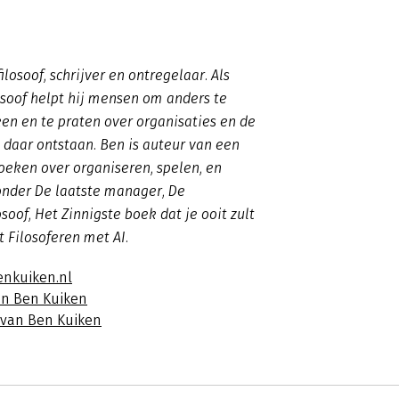
ilosoof, schrijver en ontregelaar. Als
osoof helpt hij mensen om anders te
ken en te praten over organisaties en de
daar ontstaan. Ben is auteur van een
oeken over organiseren, spelen, en
ronder
De laatste manager
,
De
osoof
,
Het Zinnigste boek dat je ooit zult
nt
Filosoferen met AI
.
enkuiken.nl
an Ben Kuiken
s van Ben Kuiken