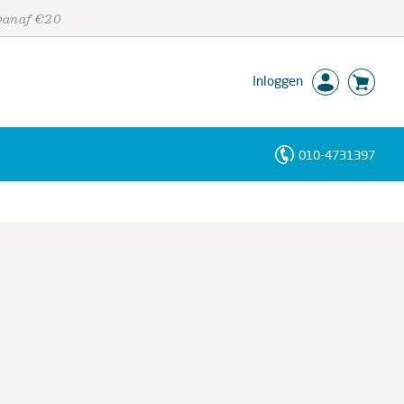
 vanaf €20
Inloggen
010-4731397
Personen
Trefwoorden