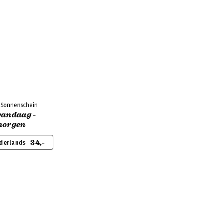
y Sonnenschein
vandaag -
morgen
34,-
ederlands