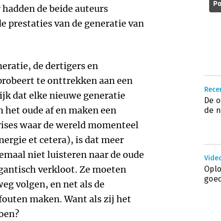
Po
 hadden de beide auteurs
 de prestaties van de generatie van
neratie, de dertigers en
probeert te onttrekken aan een
Recen
jk dat elke nieuwe generatie
De o
n het oude af en maken een
de n
crises waar de wereld momenteel
ergie et cetera), is dat meer
emaal niet luisteren naar de oude
Vide
gantisch verkloot. Ze moeten
Oplo
goe
eg volgen, en net als de
fouten maken. Want als zij het
doen?