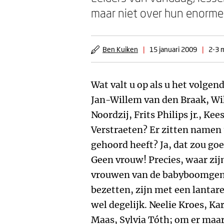
maar niet over hun enorme
Ben Kuiken
|
15 januari 2009
|
2-3 m
Wat valt u op als u het volgend
Jan-Willem van den Braak, Wi
Noordzij, Frits Philips jr., Ke
Verstraeten? Er zitten namen 
gehoord heeft? Ja, dat zou go
Geen vrouw! Precies, waar zi
vrouwen van de babyboomgener
bezetten, zijn met een lantare
wel degelijk. Neelie Kroes, Kar
Maas, Sylvia Tóth; om er maa