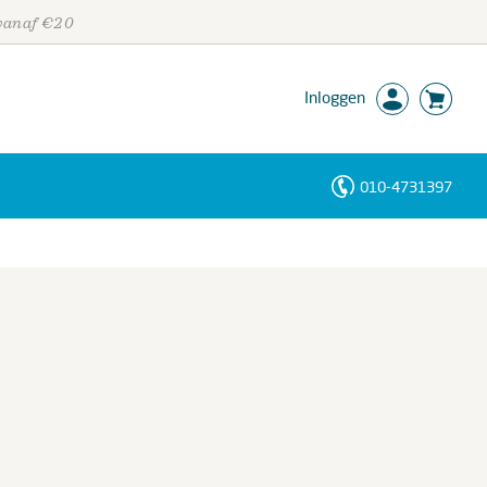
 vanaf €20
Inloggen
010-4731397
Personen
Trefwoorden