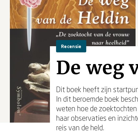
Recensie
De weg v
Dit boek heeft zijn startpu
In dit beroemde boek besch
weten hoe de zoektochten va
haar observaties en inzich
reis van de held.