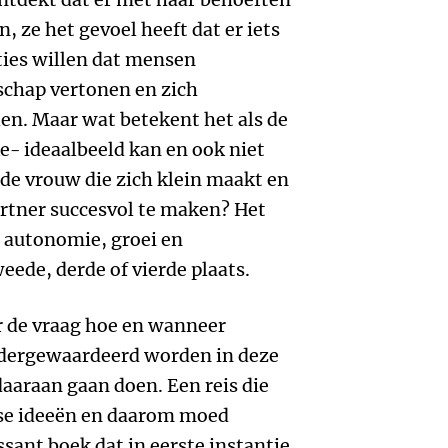
 ze het gevoel heeft dat er iets
aties willen dat mensen
schap vertonen en zich
len. Maar wat betekent het als de
e- ideaalbeeld kan en ook niet
d de vrouw die zich klein maakt en
artner succesvol te maken? Het
 autonomie, groei en
ede, derde of vierde plaats.
er de vraag hoe en wanneer
dergewaardeerd worden in deze
aaraan gaan doen. Een reis die
lse ideeën en daarom moed
ssant boek dat in eerste instantie