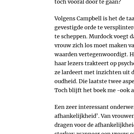
toch vooral door te gaan?
Volgens Campbell is het de ta
gevestigde orde te versplint
te scheppen. Murdock voegt da
vrouw zich los moet maken va
waarden vertegenwoordigt. Het 
haar lezers trakteert op psyc
ze lardeert met inzichten uit
oudheid. Die laatste twee asp
Toch blijft het boek me -ook 
Een zeer interessant onderwe
afhankelijkheid’. Van vrouwe
dragen voor de afhankelijkhe
sterker: wanneer een vrouw o