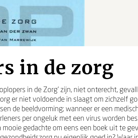
s in de zorg
plopers in de Zorg' zijn, niet onterecht, gevall
g er niet voldoende in slaagt om zichzelf goe
rsen de beeldvorming; wanneer er een medisc
rleners per ongeluk met een virus worden bes
n mooie gedachte om eens een boek uit te gev
gezondheidszorg nu eigenlijk goed in? Waar inn