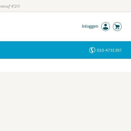
 vanaf €20
Inloggen
010-4731397
Personen
Trefwoorden