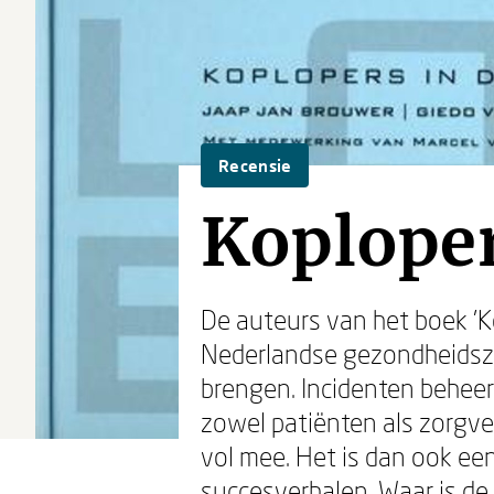
Recensie
Koploper
De auteurs van het boek 'Ko
Nederlandse gezondheidszor
brengen. Incidenten behee
zowel patiënten als zorgve
vol mee. Het is dan ook ee
succesverhalen. Waar is de 