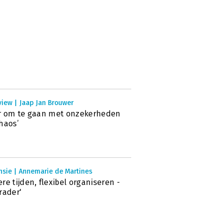
view | Jaap Jan Brouwer
r om te gaan met onzekerheden
haos’
nsie | Annemarie de Martines
re tijden, flexibel organiseren -
rader'