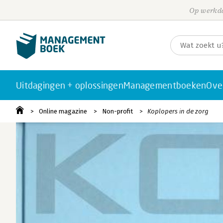
Op werkda
Uitdagingen + oplossingen
Managementboeken
Ove
Online magazine
Non-profit
Koplopers in de zorg