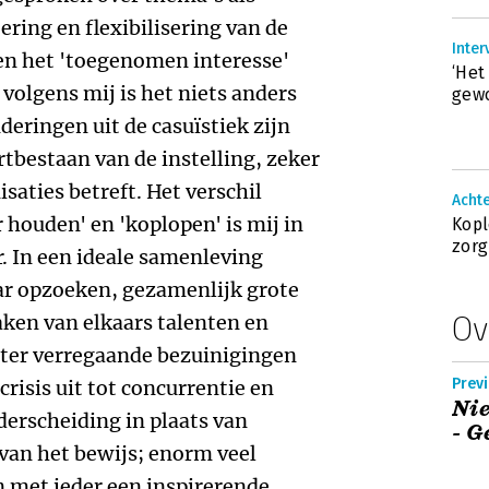
oering en flexibilisering van de
Inter
en het 'toegenomen interesse'
‘Het
volgens mij is het niets anders
gew
eringen uit de casuïstiek zijn
bestaan van de instelling, zeker
saties betreft. Het verschil
 houden' en 'koplopen' is mij in
Kopl
zorg
er. In een ideale samenleving
ar opzoeken, gezamenlijk grote
Ov
aken van elkaars talenten en
hter verregaande bezuinigingen
Previ
crisis uit tot concurrentie en
Ni
derscheiding in plaats van
- G
van het bewijs; enorm veel
n met ieder een inspirerende,