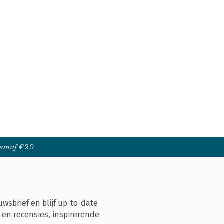
 vanaf €20
uwsbrief en blijf up-to-date
 en recensies, inspirerende