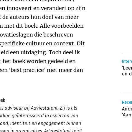
en innoveert en verandert op zijn
of de auteurs hun doel van meer
 met dit boek. Alle voorbeelden
novatieslagen die beschreven
pecifieke cultuur en context. Dit
id een uitdaging. Toch deel ik
it het boek worden gedeeld en
Inter
‘Lee
een 'best practice' niet meer dan
en c
eek
Rece
s adviseur bij Adviestalent. Zij is als
Ande
'Aan
dige geïnteresseerd in aspecten van
tand, identiteit en engagement binnen
sen in organisaties. Adviestalent leidt