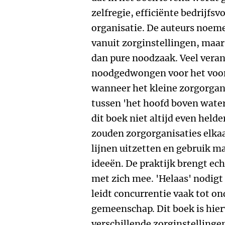
zelfregie, efficiënte bedrijfsv
organisatie. De auteurs noem
vanuit zorginstellingen, maar 
dan pure noodzaak. Veel verand
noodgedwongen voor het voort
wanneer het kleine zorgorgani
tussen 'het hoofd boven water
dit boek niet altijd even held
zouden zorgorganisaties elka
lijnen uitzetten en gebruik m
ideeën. De praktijk brengt ec
met zich mee. 'Helaas' nodigt 
leidt concurrentie vaak tot on
gemeenschap. Dit boek is hier
verschillende zorginstellinge