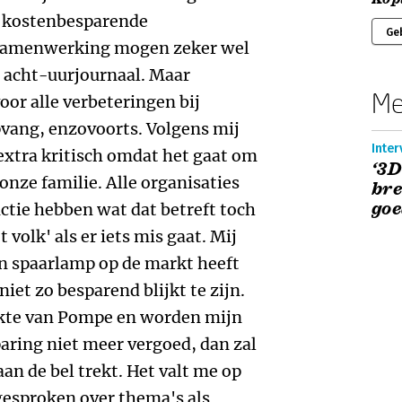
 kostenbesparende
Ge
e samenwerking mogen zeker wel
 acht-uurjournaal. Maar
Me
oor alle verbeteringen bij
vang, enzovoorts. Volgens mij
Inter
 extra kritisch omdat het gaat om
‘3D
onze familie. Alle organisaties
bre
goe
ctie hebben wat dat betreft toch
 volk' als er iets mis gaat. Mij
een spaarlamp op de markt heeft
niet zo besparend blijkt te zijn.
ekte van Pompe en worden mijn
aring niet meer vergoed, dan zal
 aan de bel trekt. Het valt me op
gesproken over thema's als