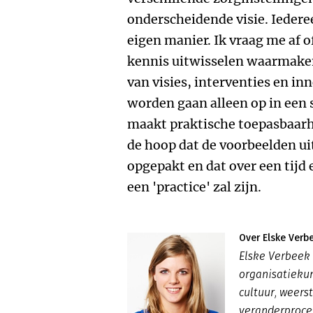
onderscheidende visie. Iedere
eigen manier. Ik vraag me af 
kennis uitwisselen waarmaken
van visies, interventies en in
worden gaan alleen op in een s
maakt praktische toepasbaarhe
de hoop dat de voorbeelden u
opgepakt en dat over een tijd 
een 'practice' zal zijn.
Over Elske Verb
Elske Verbeek i
organisatiekun
cultuur, weers
veranderproces