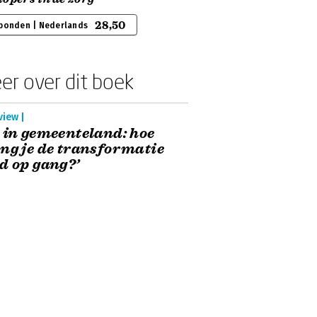
28,50
bonden | Nederlands
er over dit boek
view |
 in gemeenteland: hoe
ng je de transformatie
d op gang?’