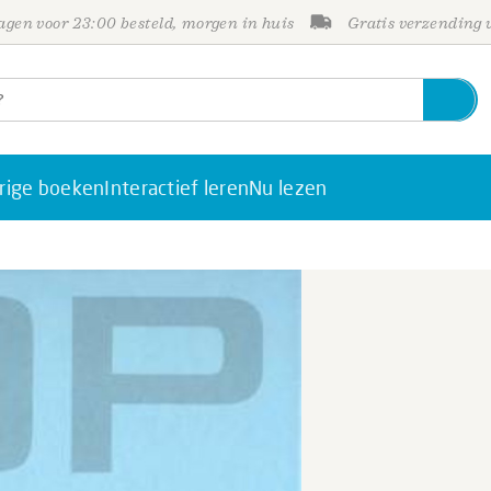
gen voor 23:00 besteld, morgen in huis
Gratis verzending
rige boeken
Interactief leren
Nu lezen