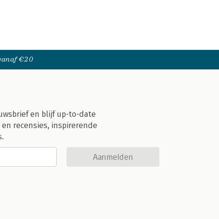
 vanaf €20
uwsbrief en blijf up-to-date
 en recensies, inspirerende
s.
Aanmelden