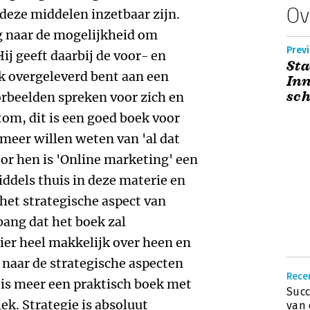
Ov
deze middelen inzetbaar zijn.
g naar de mogelijkheid om
Previ
ij geeft daarbij de voor- en
Sta
jk overgeleverd bent aan een
Inn
sc
rbeelden spreken voor zich en
tom, dit is een goed boek voor
 meer willen weten van 'al dat
r hen is 'Online marketing' een
iddels thuis in deze materie en
 het strategische aspect van
bang dat het boek zal
hier heel makkelijk over heen en
naar de strategische aspecten
Recen
 is meer een praktisch boek met
Succ
ek. Strategie is absoluut
van 