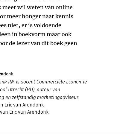
ts meer wil weten van online
oor meer honger naar kennis
es niet, er is voldoende
alleen in boekvorm maar ook
oor de lezer van dit boek geen
rendonk
donk RM is docent Commerciële Economie
ool Utrecht (HU), auteur van
g en zelfstandig marketingadviseur.
an Eric van Arendonk
 van Eric van Arendonk