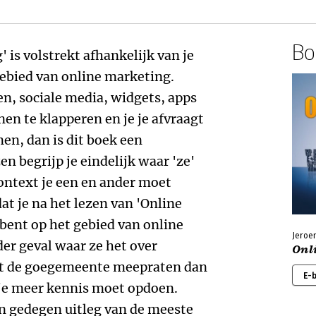
Boe
 is volstrekt afhankelijk van je
ebied van online marketing.
en, sociale media, widgets, apps
en te klapperen en je je afvraagt
en, dan is dit boek een
en begrijp je eindelijk waar 'ze'
ontext je een en ander moet
dat je na het lezen van 'Online
bent op het gebied van online
Jeroe
der geval waar ze het over
Onl
met de goegemeente meepraten dan
E-
 je meer kennis moet opdoen.
n gedegen uitleg van de meeste