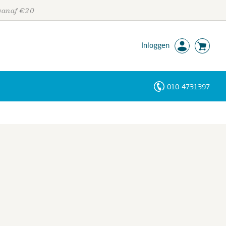
 vanaf €20
Inloggen
010-4731397
Personen
Trefwoorden