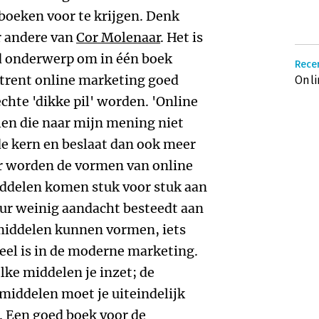
 boeken voor te krijgen. Denk
r andere van
Cor Molenaar
. Het is
ed onderwerp om in één boek
Recen
mtrent online marketing goed
Onli
echte 'dikke pil' worden. 'Online
elen die naar mijn mening niet
 de kern en beslaat dan ook meer
er worden de vormen van online
ddelen komen stuk voor stuk aan
eur weinig aandacht besteedt aan
middelen kunnen vormen, iets
eel is in de moderne marketing.
lke middelen je inzet; de
middelen moet je uiteindelijk
. Een goed boek voor de