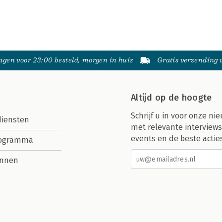
gen voor 23:00 besteld, morgen in huis
Gratis verzending
Altijd op de hoogte
Schrijf u in voor onze nie
diensten
met relevante interviews
events en de beste actie
rogramma
nnen