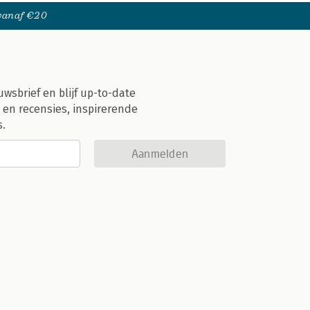
 vanaf €20
uwsbrief en blijf up-to-date
 en recensies, inspirerende
s.
Aanmelden