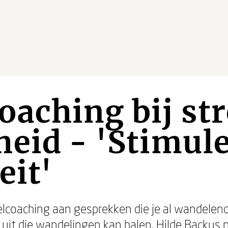
aching bij str
eid - 'Stimule
eit'
lcoaching aan gesprekken die je al wandelend 
eer uit die wandelingen kan halen. Hilde Backu