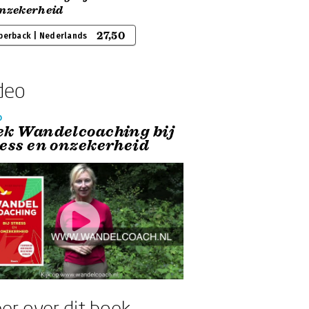
onzekerheid
27,50
perback | Nederlands
deo
o
ek Wandelcoaching bij
ress en onzekerheid
er over dit boek