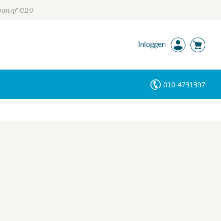
 vanaf €20
Inloggen
010-4731397
Personen
Trefwoorden