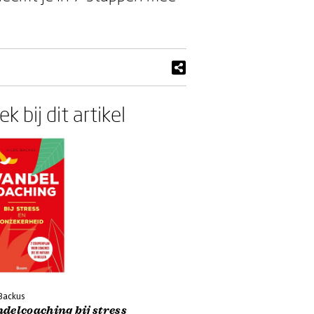
k bij dit artikel
 Backus
delcoaching bij stress