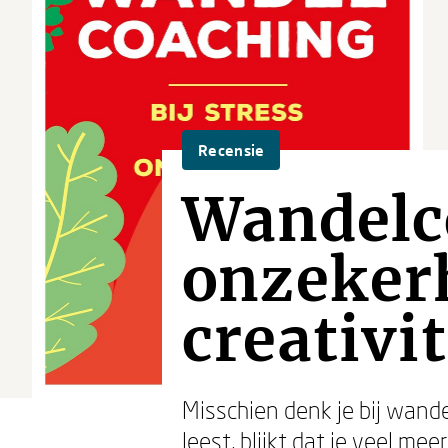
Recensie
Wandelco
onzekerh
creativit
Misschien denk je bij wande
leest, blijkt dat je veel m