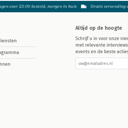
gen voor 23:00 besteld, morgen in huis
Gratis verzending
Altijd op de hoogte
Schrijf u in voor onze nie
diensten
met relevante interviews
events en de beste actie
rogramma
nnen