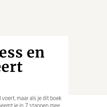
ess en
ert
voert, maar als je dit boek
s neemt je in 7 stappen mee