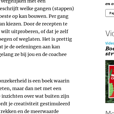
 vergelijken met een
en 
beschrijft welke gangen (stappen)
Pa
t beste op kan bouwen. Per gang
kan kiezen. Door de recepten te
 wilt uitproberen, of dat je zelf
Vi
egen of weglaten. Het is prettig
Vide
at je de oefeningen aan kan
Bo
st
elang ze bij jou en de coachee
onzekerheid is een boek waarin
weten, maar dan net met een
e inzichten over wat buiten zijn
dt je creativiteit gestimuleerd
betrekken en de meerwaarde
Me