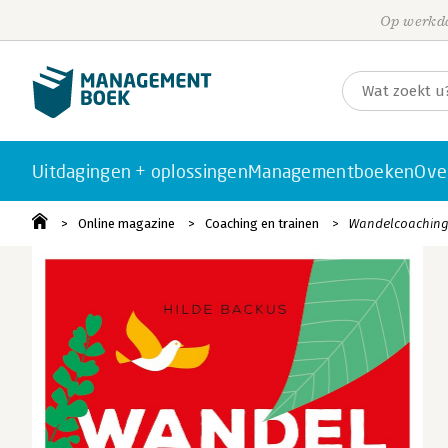
Op werkda
Uitdagingen + oplossingen
Managementboeken
Ove
Online magazine
Coaching en trainen
Wandelcoaching bi