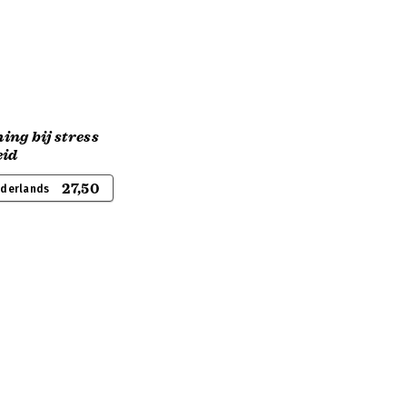
ng bij stress
eid
27,50
ederlands