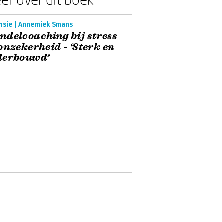
nsie | Annemiek Smans
delcoaching bij stress
onzekerheid - ‘Sterk en
derbouwd’