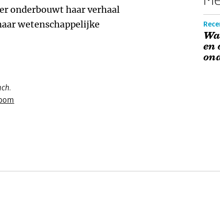
ster onderbouwt haar verhaal
naar wetenschappelijke
Rece
Wan
en 
on
ch.
Boom