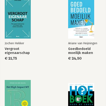
Over de auteur 222
Bijlage 1 Emoties 224
Bijlage 2 Sterkteperspectiefvragen 226
Bijlage 3 Intervisie 228
Overzicht van de oefeningen en technieken 231
Bronnen 233
Jochen Hekker
Ariane van Heijningen
Vergroot
Goedbedoeld
eigenaarschap
moeilijk maken
€ 21,75
€ 24,50