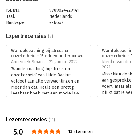
ISBN13:
9789024429141
Taal:
Nederlands
Bindwijze:
e-book
Beveiliging:
watermerk
Bestandsformaat:
epub
Expertrecensies
(2)
Aantal pagina's:
164
Uitgever:
Boom
Wandelcoaching bij stress en
Wandelcoaching bi
Druk:
1
onzekerheid - ‘Sterk en onderbouwd’
onzekerheid - 'Sti
Verschijningsdatum:
15-9-2021
Annemiek Smans | 21 januari 2022
Nienke van der B
2021
‘Wandelcoaching bij stress en
Hoofdrubriek:
Coaching en trainen
Misschien denk je
onzekerheid’ van Hilde Backus
aan gesprekken di
voldoet aan alle verwachtingen en
voert, maar als je 
meer dan dat. Het is een prettig
blijkt dat je veel 
leesbaar boek met een mooie lay-
wandelingen kan h
out waarbij de ondersteunde kleur
neemt je in 7 sta
(gras)groen een mooie aanvulling is
wandelend coachin
op de tekst en past bij het thema.
op stress en onze
Lees verder
Lezersrecensies
(11)
Lees verder
5.0
13 stemmen