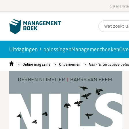
Op werkda
Uitdagingen + oplossingen
Managementboeken
Ove
Online magazine
Ondernemen
Nils - ‘Interactieve bel