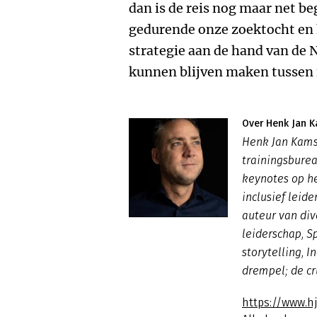
dan is de reis nog maar net 
gedurende onze zoektocht en
strategie aan de hand van de
kunnen blijven maken tussen f
Over Henk Jan 
Henk Jan Kams
trainingsburea
keynotes op he
inclusief leide
auteur van di
leiderschap
,
S
storytelling, I
drempel; de cr
https://www.h