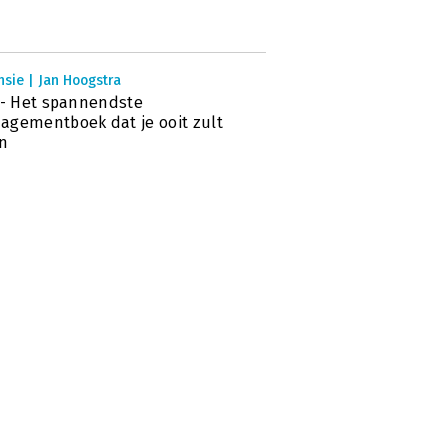
sie | Jan Hoogstra
 - Het spannendste
gementboek dat je ooit zult
en