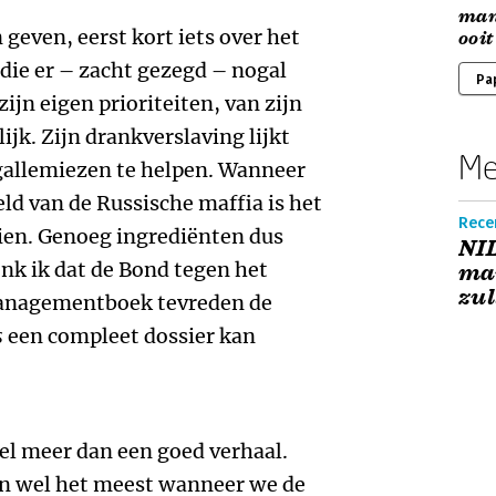
man
 geven, eerst kort iets over het
ooit
 die er – zacht gezegd – nogal
Pa
jn eigen prioriteiten, van zijn
ijk. Zijn drankverslaving lijkt
Me
 gallemiezen te helpen. Wanneer
eld van de Russische maffia is het
Recen
ien. Genoeg ingrediënten dus
NIL
nk ik dat de Bond tegen het
man
zul
 managementboek tevreden de
s
een compleet dossier kan
eel meer dan een goed verhaal.
n wel het meest wanneer we de