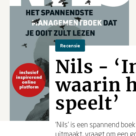
Recensie
Nils - ‘
waarin h
speelt’
‘Nils’ is een spannend boe
uitmaakt, vraagt om een g