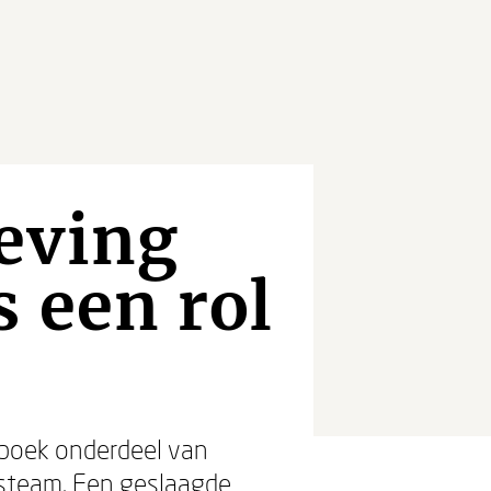
leving
s een rol
 boek onderdeel van
psteam. Een geslaagde