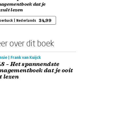
agementboek dat je
 zult lezen
34,99
perback | Nederlands
er over dit boek
sie | Frank van Kuijck
S – Het spannendste
agementboek dat je ooit
t lezen