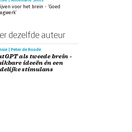
nsie | Annemarie Smits
ijven voor het brein - ‘Goed
agwerk’
er dezelfde auteur
nsie | Peter de Roode
tGPT als tweede brein -
ikbare ideeën én een
delijke stimulans