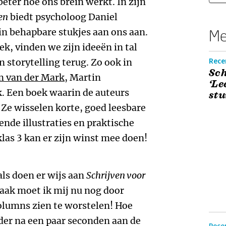
eter hoe ons brein werkt. In zijn
en
biedt psycholoog Daniel
n behapbare stukjes aan ons aan.
Me
k, vinden we zijn ideeën in tal
 storytelling terug. Zo ook in
Rece
Sch
 van der Mark
, Martin
‘Le
. Een boek waarin de auteurs
stu
 Ze wisselen korte, goed leesbare
ende illustraties en praktische
klas 3 kan er zijn winst mee doen!
s doen er wijs aan
Schrijven voor
vaak moet ik mij nu nog door
columns zien te worstelen! Hoe
lder na een paar seconden aan de