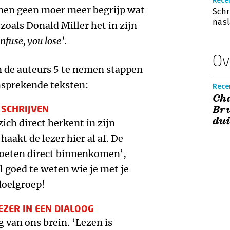
Rece
nnen geen moer meer begrijp wat
Schr
nasl
 zoals Donald Miller het in zijn
onfuse, you lose’
.
Ov
 de auteurs 5 te nemen stappen
nsprekende teksten:
Rece
Cha
 SCHRIJVEN
Bru
dui
zich direct herkent in zijn
haakt de lezer hier al af. De
moeten direct binnenkomen’,
l goed te weten wie je met je
doelgroep!
LEZER IN EEN DIALOOG
van ons brein. ‘Lezen is