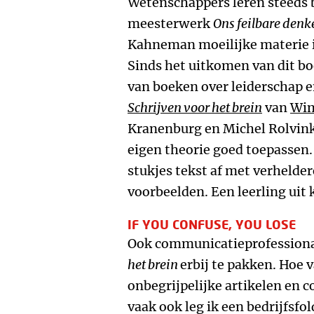
Wetenschappers leren steeds b
meesterwerk
Ons feilbare denk
Kahneman moeilijke materie i
Sinds het uitkomen van dit boe
van boeken over leiderschap en
Schrijven voor het brein
van
Wim
Kranenburg en Michel Rolvink
eigen theorie goed toepassen.
stukjes tekst af met verhelder
voorbeelden. Een leerling uit 
IF YOU CONFUSE, YOU LOSE
Ook communicatieprofessional
het brein
erbij te pakken. Hoe 
onbegrijpelijke artikelen en 
vaak ook leg ik een bedrijfsfo