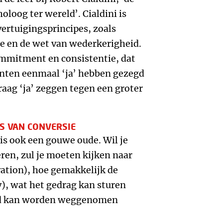
oloog ter wereld’. Cialdini is
rtuigingsprincipes, zoals
te en de wet van wederkerigheid.
ommitment en consistentie, dat
anten eenmaal ‘ja’ hebben gezegd
raag ‘ja’ zeggen tegen een groter
RS VAN CONVERSIE
 is ook een gouwe oude. Wil je
ren, zul je moeten kijken naar
tion), hoe gemakkelijk de
y), wat het gedrag kan sturen
eid kan worden weggenomen