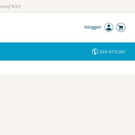
 vanaf €20
Inloggen
010-4731397
Personen
Trefwoorden