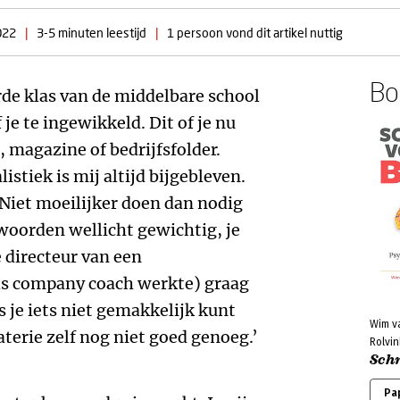
022
|
3-5 minuten leestijd
|
1 persoon vond dit artikel nuttig
Boe
erde klas van de middelbare school
 je te ingewikkeld. Dit of je nu
, magazine of bedrijfsfolder.
listiek is mij altijd bijgebleven.
Niet moeilijker doen dan nodig
 woorden wellicht gewichtig, je
de directeur van een
ls company coach werkte) graag
s je iets niet gemakkelijk kunt
Wim v
aterie zelf nog niet goed genoeg.’
Rolvin
Schr
Pa