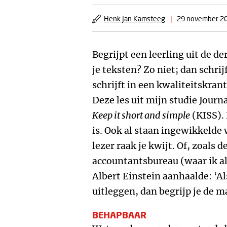
Henk Jan Kamsteeg
|
29 november 2
Begrijpt een leerling uit de d
je teksten? Zo niet; dan schrijf
schrijft in een kwaliteitskrant
Deze les uit mijn studie Journa
Keep it short and simple
(KISS). 
is. Ook al staan ingewikkelde
lezer raak je kwijt. Of, zoals 
accountantsbureau (waar ik a
Albert Einstein aanhaalde: ‘Al
uitleggen, dan begrijp je de m
BEHAPBAAR