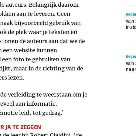
e auteurs. Belangrijk daarom
rokken aan te leveren. Geen
Rece
Van 
maak bijvoorbeeld gebruik van
inzi
Ook de plek waar je teksten en
Zo tonen de auteurs aan dat we de
an een website kunnen
Rece
 een foto te gebruiken van
Van 
ijkt, maar in de richting van de
naa
ers lezen.
, de verleiding te weerstaan om je
teveel aan informatie.
Emotie leidt tot gedrag.’
ER JA TE ZEGGEN
 de leer bij Robert Cialdini, ‘de