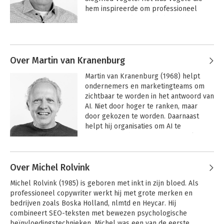
hem inspireerde om professioneel 
trainer te worden. Sindsdien is hij 
schrijftrainer met geen ander doel dan 
de resultaten van klanten te 
verbeteren met tekst. Hij gaf ruim 2.500 
trainingen en schreef drie bestsellers 
Over Martin van Kranenburg
over tekst, waarvan in totaal 23.000 
Martin van Kranenburg (1968) helpt 
exemplaren over de toonbank gingen.
ondernemers en marketingteams om 
zichtbaar te worden in het antwoord van 
AI. Niet door hoger te ranken, maar 
door gekozen te worden. Daarnaast 
helpt hij organisaties om AI te 
integreren in hun manier van werken. 
Als extra intelligentie die werk slimmer, 
Andere boeken door Martin van
efficiënter en effectiever maakt.

Kranenburg
Over Michel Rolvink
Hij is auteur van de bestseller Schrijven 
Michel Rolvink (1985) is geboren met inkt in zijn bloed. Als 
voor het Brein. Dit boek over 
professioneel copywriter werkt hij met grote merken en 
neuromarketing en 
bedrijven zoals Boska Holland, nlmtd en Heycar. Hij 
gedragsbeïnvloeding met tekst wordt 
combineert SEO-teksten met bewezen psychologische 
door veel marketeers gezien als de 
beïnvloedingstechnieken. Michel was een van de eerste 