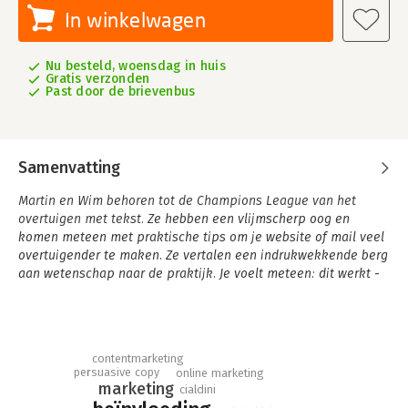
In winkelwagen
Nu besteld, woensdag in huis
Gratis verzonden
Past door de brievenbus
Samenvatting
Martin en Wim behoren tot de Champions League van het
overtuigen met tekst.
Ze hebben een vlijmscherp oog en
komen meteen met praktische tips om je website of mail veel
overtuigender te maken. Ze vertalen een indrukwekkende berg
aan wetenschap naar de praktijk. Je voelt meteen: dit werkt
-
Hans Janssen, CEO bij Denkproducties
Dit boek helpt je om allereest een stapje terug te zetten:
tegen wie “praat” je eigenlijk met je teksten? Vertel je over
contentmarketing
jezelf of zet je je lezer centraal? Je leert structuur aan te
persuasive copy
online marketing
brengen in je teksten, zodat je verschillende typen lezers
marketing
cialdini
aanspreekt. Je doet kennis op over het brein en leert bewezen