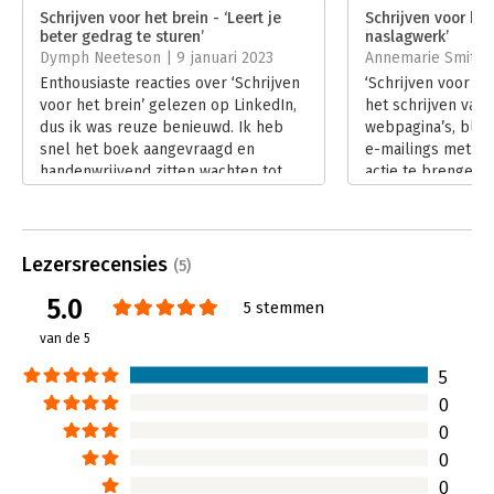
Verschijningsdatum:
11-11-2022
Schrijven voor het brein - ‘Leert je
Schrijven voor het
beter gedrag te sturen’
naslagwerk’
Hoofdrubriek:
Marketing
,
Psychologie
Dymph Neeteson | 9 januari 2023
Annemarie Smits | 
Enthousiaste reacties over ‘Schrijven
‘Schrijven voor he
voor het brein’ gelezen op LinkedIn,
het schrijven van 
dus ik was reuze benieuwd. Ik heb
webpagina’s, blog
snel het boek aangevraagd en
e-mailings met als
handenwrijvend zitten wachten tot
actie te brengen. 
het bezorgd werd. De titel alleen al
schrijven van arti
klinkt uitnodigend.
de lezer niet te 
Lees verder
tekst. Een goed n
praktische tips di
Lezersrecensies
(5)
toepassen.
5.0
Lees verder
5 stemmen
van de 5
5
0
0
0
0