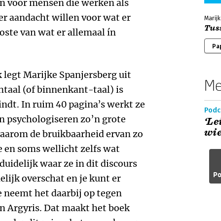
jn voor mensen die werken als
eer aandacht willen voor wat er
Marij
Tus
ste van wat er allemaal ín
Pa
k legt Marijke Spanjersberg uit
Me
ntaal (of binnenkant-taal) is
indt. In ruim 40 pagina’s werkt ze
Podc
n psychologiseren zo’n grote
‘Le
wie
aarom de bruikbaarheid ervan zo
e en soms wellicht zelfs wat
duidelijk waar ze in dit discours
Po
elijk overschat en je kunt er
e neemt het daarbij op tegen
en Argyris. Dat maakt het boek