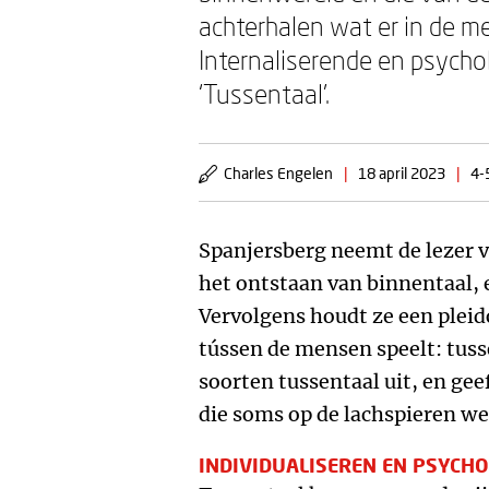
achterhalen wat er in de m
Internaliserende en psychol
‘Tussentaal’.
Charles Engelen
|
18 april 2023
|
4-
Spanjersberg neemt de lezer 
het ontstaan van binnentaal, e
Vervolgens houdt ze een pleido
tússen de mensen speelt: tuss
soorten tussentaal uit, en gee
die soms op de lachspieren w
INDIVIDUALISEREN EN PSYCH