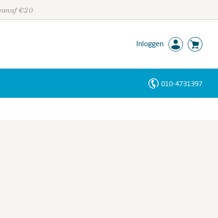
 vanaf €20
Inloggen
010-4731397
Personen
Trefwoorden