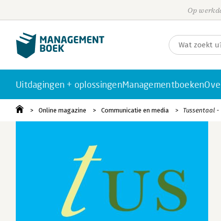
Op werkda
Uitdagingen + oplossingen
Managementboeken
Ove
Online magazine
Communicatie en media
Tussentaal -