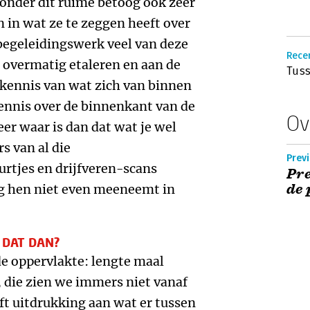
zonder dit ruime betoog ook zeer
n in wat ze te zeggen heeft over
 begeleidingswerk veel van deze
Rece
 overmatig etaleren en aan de
Tuss
e kennis van wat zich van binnen
kennis over de binnenkant van de
Ov
eer waar is dan dat wat je wel
 van al die
Prev
urtjes en drijfveren-scans
Pre
de 
g hen niet even meeneemt in
 DAT DAN?
de oppervlakte: lengte maal
, die zien we immers niet vanaf
ft uitdrukking aan wat er tussen