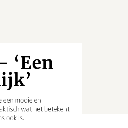
- ‘Een
ijk’
e een mooie en
raktisch wat het betekent
s ook is.