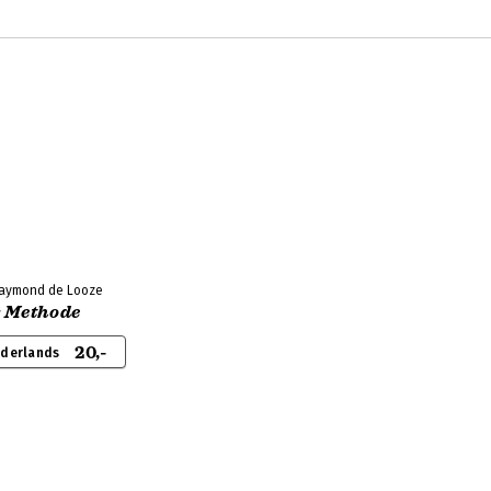
Raymond de Looze
s Methode
20,-
ederlands