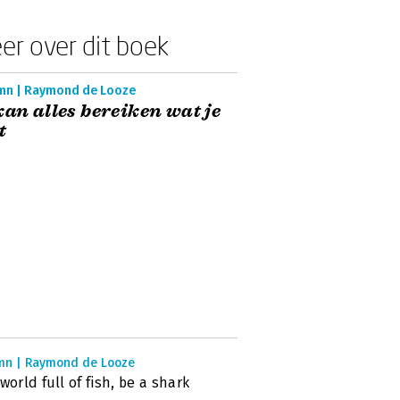
er over dit boek
mn | Raymond de Looze
kan alles bereiken wat je
t
mn | Raymond de Looze
 world full of fish, be a shark