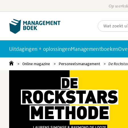
Op werkda
Uitdagingen + oplossingen
Managementboeken
Ove
Online magazine
Personeelsmanagement
De Rockstar