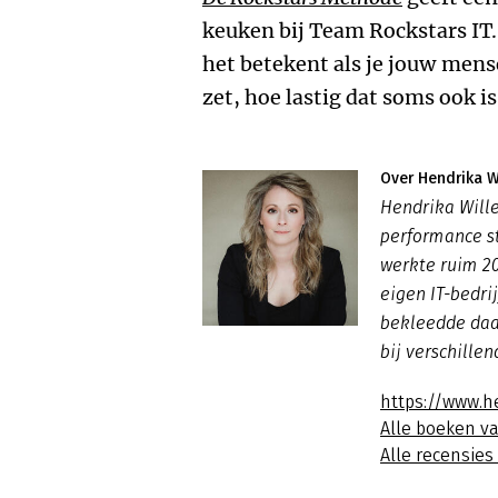
keuken bij Team Rockstars IT.
het betekent als je jouw mens
zet, hoe lastig dat soms ook is
Over Hendrika W
Hendrika Wille
performance st
werkte ruim 20
eigen IT-bedri
bekleedde daa
bij verschille
https://www.h
Alle boeken v
Alle recensie