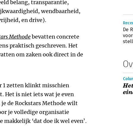
ld belang, transparantie,
elijkwaardigheid, wendbaarheid,
rijheid, en drive).
Recen
De R
voor
tars Methode
bevatten concrete
stel
ens praktisch geschreven. Het
atten om zaken ook direct in de
Ov
Colu
 1 zetten klinkt misschien
Het
ein
. Het is niet iets wat je even
 je de Rockstars Methode wilt
or je volledige organisatie
 makkelijk ‘dat doe ik wel even’.