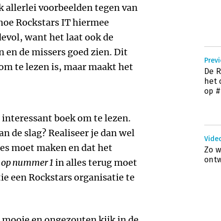
 allerlei voorbeelden tegen van
hoe Rockstars IT hiermee
evol, want het laat ook de
 en de missers goed zien. Dit
 om te lezen is, maar maakt het
De R
het 
op #
en interessant boek om te lezen.
an de slag? Realiseer je dan wel
Vide
zes moet maken en dat het
Zo w
ontw
l op nummer 1
in alles terug moet
e een Rockstars organisatie te
 mooie en ongezouten kijk in de