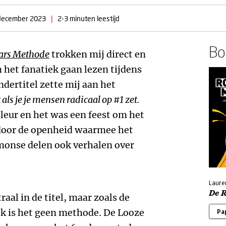
december 2023
|
2-3 minuten leestijd
Boe
ars Methode
trokken mij direct en
 het fanatiek gaan lezen tijdens
dertitel zette mij aan het
als je je mensen radicaal op #1 zet.
eleur en het was een feest om het
door de openheid waarmee het
monse delen ook verhalen over
Laure
De 
al in de titel, maar zoals de
ijk is het geen methode. De Looze
Pa