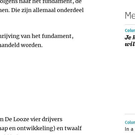
olgens naar het fundament, de
en. Die zijn allemaal onderdeel
Me
Colu
hrijving van het fundament,
Je 
wil
handeld worden.
 De Looze vier drijvers
Colu
chap en ontwikkeling) en twaalf
In a