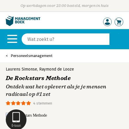
Op werkdagen voor 23:00 besteld, morgen in huis
Personeelsmanagement
Laurens Simonse
,
Raymond de Looze
De Rockstars Methode
Ontdek wat het oplevert als je je mensen
radicaal op #1 zet
4 stemmen
E-book