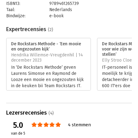
ISBN13:
9789461265739
Taal:
Nederlands
Bindwijze:
e-book
Beveiliging:
watermerk
Bestandsformaat:
epub
Expertrecensies
(2)
Aantal pagina's:
272
Uitgever:
Uitgeverij Haystack
De Rockstars Methode - ‘Een mooie
De Rockstars Meth
Druk:
1
en ongezouten kijk’
voor wie zijn wer
Verschijningsdatum:
5-9-2023
stellen’
Hendrika Willemse-Vreugdenhil | 14
december 2023
Elly Stroo Cloeck
Hoofdrubriek:
Personeelsmanagement
In ‘De Rockstars Methode’ geven
IT-personeel is ze
Laurens Simonse en Raymond de
moeilijk te krijgen
Looze een mooie en ongezouten kijk
detacheerder in 8 
in de keuken bij Team Rockstars IT.
600 IT'ers doe je 
Het beschrijft heel praktisch wat het
goed. Ik had via v
betekent als je jouw mensen op
van Team Rockstar
nummer 1 in de organisatie zet, hoe
nieuwsgierig hoe z
lastig dat soms ook is.
maken. CMO en m
Lezersrecensies
(4)
Lees verder
Laurens Simonse d
uitstekende ‘De R
5.0
4 stemmen
Methode’ uit de 
van de 5
Raymond de Looze,