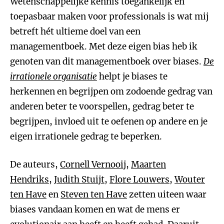
Wetenschappelijke kennis toegankelijk en
toepasbaar maken voor professionals is wat mij
betreft hét ultieme doel van een
managementboek. Met deze eigen bias heb ik
genoten van dit managementboek over biases.
De
irrationele organisatie
helpt je biases te
herkennen en begrijpen om zodoende gedrag van
anderen beter te voorspellen, gedrag beter te
begrijpen, invloed uit te oefenen op andere en je
eigen irrationele gedrag te beperken.
De auteurs,
Cornell Vernooij
,
Maarten
Hendriks
,
Judith Stuijt
,
Flore Louwers
,
Wouter
ten Have
en
Steven ten Have
zetten uiteen waar
biases vandaan komen en wat de mens er