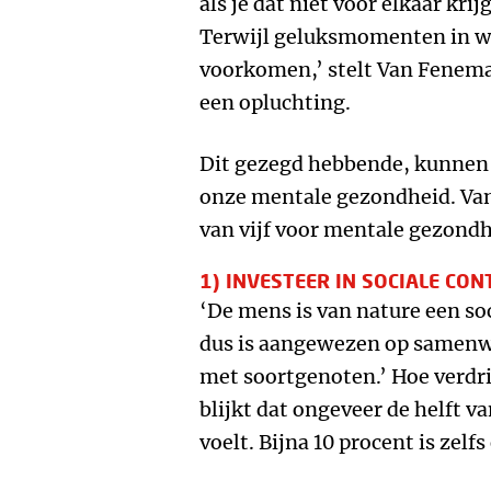
als je dat niet voor elkaar krijg
Terwijl geluksmomenten in we
voorkomen,’ stelt Van Fenema.
een opluchting.
Dit gezegd hebbende, kunnen 
onze mentale gezondheid. Van
van vijf voor mentale gezondh
1) INVESTEER IN SOCIALE CON
‘De mens is van nature een soc
dus is aangewezen op samenwe
met soortgenoten.’ Hoe verdr
blijkt dat ongeveer de helft 
voelt. Bijna 10 procent is zelf