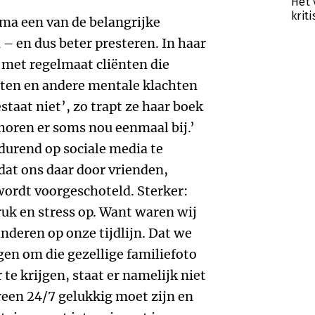
T
Het 
krit
ma een van de belangrijke
 – en dus beter presteren. In haar
r met regelmaat cliënten die
itten en andere mentale klachten
staat niet’, zo trapt ze haar boek
 horen er soms nou eenmaal bij.’
durend op sociale media te
dat ons daar door vrienden,
ordt voorgeschoteld. Sterker:
ruk en stress op. Want waren wij
anderen op onze tijdlijn. Dat we
gen om die gezellige familiefoto
te krijgen, staat er namelijk niet
ereen 24/7 gelukkig moet zijn en