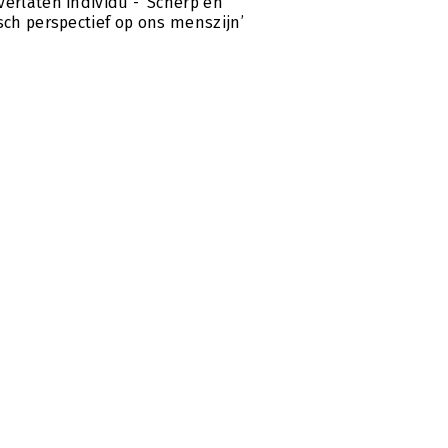
verlaten individu - ‘Scherp en
isch perspectief op ons menszijn’