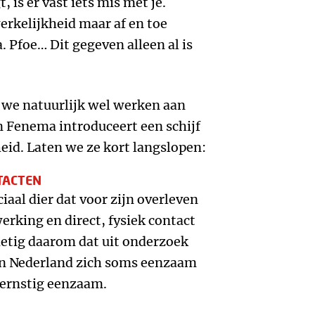
t, is er vast iets mis met je.
rkelijkheid maar af en toe
 Pfoe… Dit gegeven alleen al is
we natuurlijk wel werken aan
 Fenema introduceert een schijf
eid. Laten we ze kort langslopen:
TACTEN
iaal dier dat voor zijn overleven
rking en direct, fysiek contact
ietig daarom dat uit onderzoek
van Nederland zich soms eenzaam
s ernstig eenzaam.