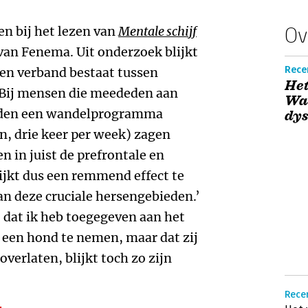
Ov
n bij het lezen van
Mentale schijf
van Fenema. Uit onderzoek blijkt
Recen
een verband bestaat tussen
Het
‘Bij mensen die meededen aan
Waa
anden een wandelprogramma
dys
, drie keer per week) zagen
n in juist de prefrontale en
ijkt dus een remmend effect te
n deze cruciale hersengebieden.’
t dat ik heb toegegeven aan het
een hond te nemen, maar dat zij
overlaten, blijkt toch zo zijn
Rece