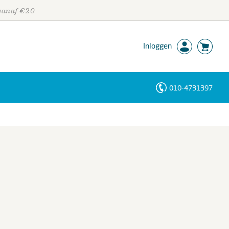
 vanaf €20
Inloggen
010-4731397
Personen
Trefwoorden