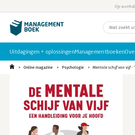
Op werkda
Uitdagingen + oplossingen
Managementboeken
Ove
Online magazine
Psychologie
Mentale schijf van vijf -