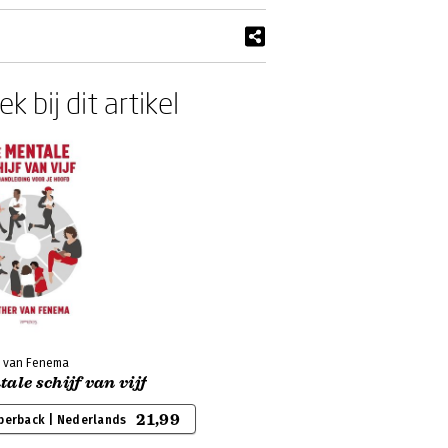
k bij dit artikel
r van Fenema
ale schijf van vijf
21,99
perback | Nederlands