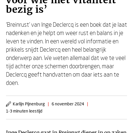
voor wie met vitaliteit
bezig is’
‘Breinrust’ van Inge Declercq is een boek dat je laat
nadenken en je helpt om weer rust en balans in je
leven te vinden. In een wereld vol informatie en
prikkels snijdt Declercq een heel belangrijk
onderwerp aan. We weten allemaal dat we te veel
tijd achter onze schermen doorbrengen, maar
Declercq geeft handvatten om daar iets aan te
doen.
Karlijn Pijnenburg
|
6 november 2024
|
1-3 minuten leestijd
Inge Declercq gaat in
Breinrust
dieper in op zaken