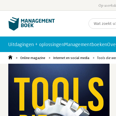
Op werkda
Uitdagingen + oplossingen
Managementboeken
Ove
Online magazine
Internet en social media
Tools die we