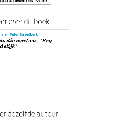
34,99
perback | Nederlands
er over dit boek
sie | Peter Streefkerk
ls die werken - ‘Erg
delijk’
er dezelfde auteur