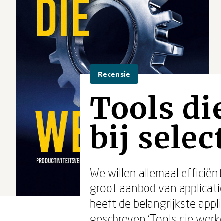
Recensie
Tools di
bij selec
We willen allemaal efficië
groot aanbod van applicat
heeft de belangrijkste app
geschreven ‘Tools die werke