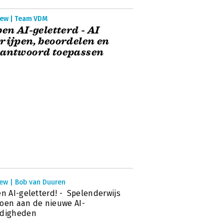
iew | Team VDM
ben AI-geletterd - AI
rijpen, beoordelen en
rantwoord toepassen
iew | Bob van Duuren
en AI-geletterd! - Spelenderwijs
oen aan de nieuwe AI-
rdigheden