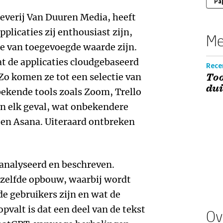
Pa
verij Van Duuren Media, heeft
plicaties zij enthousiast zijn,
Me
ie van toegevoegde waarde zijn.
at de applicaties cloudgebaseerd
Recen
 Zo komen ze tot een selectie van
Too
dui
bekende tools zoals Zoom, Trello
in elk geval, wat onbekendere
 en Asana. Uiteraard ontbreken
eanalyseerd en beschreven.
ezelfde opbouw, waarbij wordt
 de gebruikers zijn en wat de
pvalt is dat een deel van de tekst
Ov