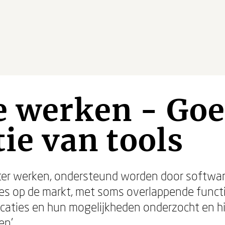
e werken - Go
tie van tools
nter werken, ondersteund worden door softwar
ies op de markt, met soms overlappende funct
licaties en hun mogelijkheden onderzocht en h
n’.