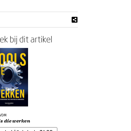
k bij dit artikel
 VDM
ls die werken