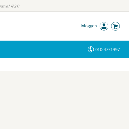
 vanaf €20
Inloggen
010-4731397
Personen
Trefwoorden