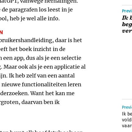
ChatGPT, vanwege herhalingen.
 de paragrafen los leest in je
Prev
Ik 
l, heb je wel alle info.
beg
ve
EN
ruikershandleiding, daar is het
eft het boek inzicht in de
 een app, dus als je een selectie
. Maar ook als je een applicatie al
jn. Ik heb zelf van een aantal
 nieuwe functionaliteiten leren
nderzoeken. Want het kan me
rgroten, daarvan ben ik
Prev
Ik b
vold
vaa