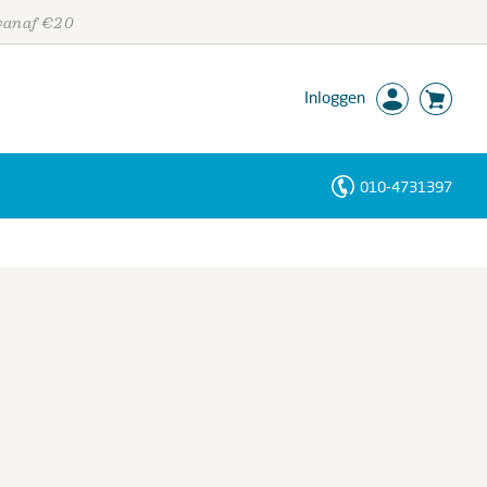
 vanaf €20
Inloggen
010-4731397
Personen
Trefwoorden