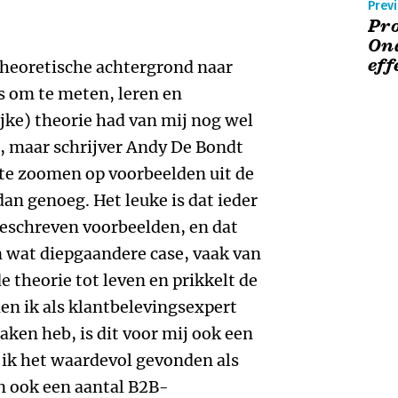
Prev
Pro
On
eff
theoretische achtergrond naar
s om te meten, leren en
jke) theorie had van mij nog wel
, maar schrijver Andy De Bondt
 te zoomen op voorbeelden uit de
dan genoeg. Het leuke is dat ieder
beschreven voorbeelden, en dat
n wat diepgaandere case, vaak van
 theorie tot leven en prikkelt de
ien ik als klantbelevingsexpert
maken heb, is dit voor mij ook een
 ik het waardevol gevonden als
n ook een aantal B2B-