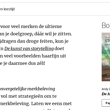
n leestijd
Boe
 voor veel merken de ultieme
n je doelgroep, dáár wil je zitten.
jdragen dan droge feiten, kun je
 In
De kunst van storytelling
doet
 veel voorbeelden haarfijn uit
e je daarmee dus zélf
onvergetelijke merkbeleving
Andy 
De k
t vol met strategieën om te
 merkbeleving. Laten we eens met
Pa