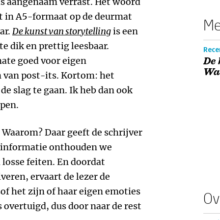
as aangenaam verrast. Het woord
t in A5-formaat op de deurmat
Me
ar.
De kunst van storytelling
is een
 dik en prettig leesbaar.
Rece
mate goed voor eigen
De 
Wa
 van post-its. Kortom: het
de slag te gaan. Ik heb dan ook
epen.
 Waarom? Daar geeft de schrijver
 informatie onthouden we
 losse feiten. En doordat
veren, ervaart de lezer de
of het zijn of haar eigen emoties
Ov
s overtuigd, dus door naar de rest