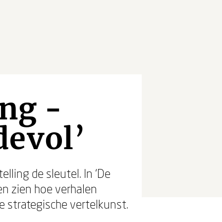
ing -
devol’
ling de sleutel. In ‘De
den zien hoe verhalen
e strategische vertelkunst.