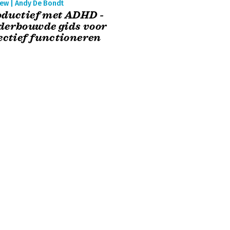
iew | Andy De Bondt
ductief met ADHD -
derbouwde gids voor
ectief functioneren