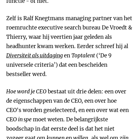
functie - of niet.
Zelf is Ralf Knegtmans managing partner van het
roemruchte executive search bureau De Vroedt &
Thierry, waar hij veertien jaar geleden als
headhunter kwam werken. Eerder schreef hij al
Diversiteit als uitdaging
en
Toptalent
(‘De 9
universele criteria’) dat een bescheiden
bestseller werd.
Hoe word je CEO
bestaat uit drie delen: een over
de eigenschappen van de CEO, een over hoe
CEO's worden geselecteerd, en een over wat een
CEO
in spe
moet weten. De belangrijkste
boodschap in dat eerste deel is dat het niet
zozeer gaat om
kunnen
en
willen
, als wel om
zijn
.