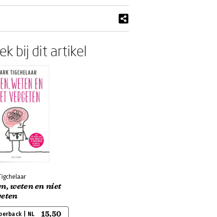
k bij dit artikel
Tigchelaar
n, weten en niet
geten
15,50
perback | NL