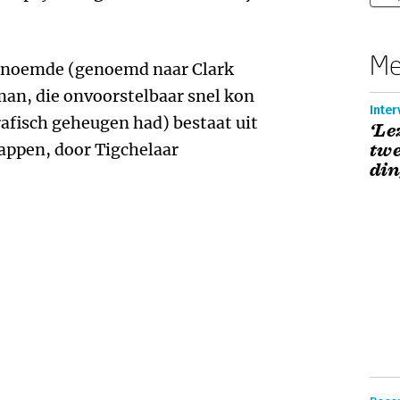
Me
k noemde (genoemd naar Clark
man, die onvoorstelbaar snel kon
Inter
afisch geheugen had) bestaat uit
‘Le
tappen, door Tigchelaar
twe
din