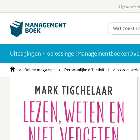
Op werkda
Uitdagingen + oplossingen
Managementboeken
Ove
Online magazine
Persoonlijke effectiviteit
Lezen, wete