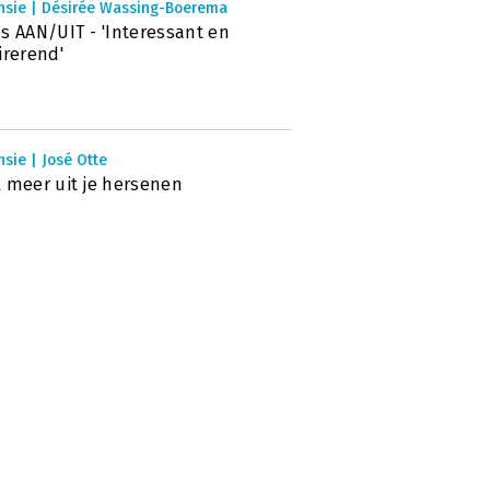
nsie | Désirée Wassing-Boerema
s AAN/UIT - 'Interessant en
irerend'
sie | José Otte
 meer uit je hersenen