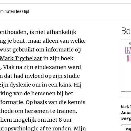
 minuten leestijd
Boe
onthouden, is niet afhankelijk
ong je bent, maar alleen van welke
wust gebruikt om informatie op
Mark Tigchelaar
in zijn boek
n
. Vlak na zijn eindexamen werd
n dat had invloed op zijn studie
ijn dyslexie om in een kans. Hij
king van de hersenen bij het
ormatie. Op basis van die kennis
Mark 
thode om hersenen te trainen.
Leze
ver
 hem mogelijk om met 8 uur
europsychologie af te ronden. Mijn
Pa