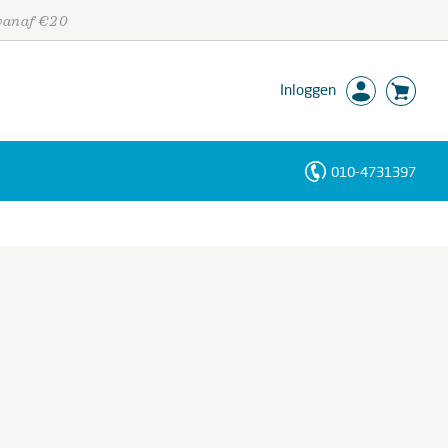
 vanaf €20
Inloggen
010-4731397
Personen
Trefwoorden