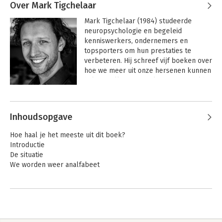
Over Mark Tigchelaar
Mark Tigchelaar (1984) studeerde 
neuropsychologie en begeleid 
kenniswerkers, ondernemers en 
topsporters om hun prestaties te 
verbeteren. Hij schreef vijf boeken over 
hoe we meer uit onze hersenen kunnen 
halen, welke in zes talen zijn vertaald. 
Hij heeft verschillende TEDx talks 
Andere boeken door Mark
gegeven en wordt wereldwijd gevraagd 
Tigchelaar
voor lezingen. In de afgelopen 15 jaar 
Inhoudsopgave
hebben meer dan 100.000 mensen een 
training bij hem gevolgd.

Hoe haal je het meeste uit dit boek?
Introductie
Mark trainde met zijn bedrijf UseClark 
De situatie
meer dan 100.000 professionals, 
We worden weer analfabeet
ondernemers en topsporters. Bij al 
deze mensen zagen ze steeds vier 
De UseClarck-methode
problemen terugkomen die allemaal te 
1e principe: Hoe goed je hersenen functioneren is afhankelijk
maken hadden met afleiding. Zodra 
van de methode die je gebruikt
mensen wisten wat deze 
2e principe: Vul de leegte op
concentratielekken waren en wat ze 