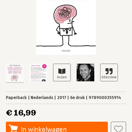
Paperback
Nederlands
2017
6e druk
9789000355914
€ 16,99
In winkelwagen