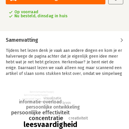
Op voorraad
Nu besteld, dinsdag in huis
Samenvatting
Tijdens het lezen denk je vaak aan andere dingen en kom je er
halverwege de pagina achter dat je eigenlijk geen idee meer
hebt wat je net hebt gelezen. Herkenbaar? Je bent niet de
enige. Daarnaast lezen we vaak alleen nog maar scannend een
artikel of slaan soms stukken tekst over, omdat we simpelweg
te langzaam lezen. We missen hierdoor informatie. Wat voor
effect heeft dit op ons werk en onze studie? Op een bepaalde
manier worden we weer analfabeet. We kunnen niet meer
kennismaatschappij
kennismaatschappij
omgaan met de grote hoeveelheid informatie die we dagelijks
visualisatie
associatief leren
informatie-overload
moeten verwerken.
brein
persoonlijke ontwikkeling
persoonlijke effectiviteit
- 93% van de mensen is snel afgeleid tijdens het lezen
concentratie
- 84% kan de volgende dag de informatie niet meer
creativiteit
leesvaardigheid
reproduceren