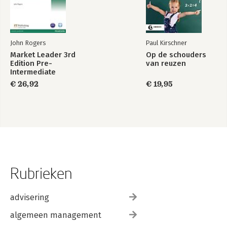
John Rogers
Paul Kirschner
Market Leader 3rd
Op de schouders
Edition Pre-
van reuzen
Intermediate
Practice File &
€ 26,92
€ 19,95
Practice File CD
Pack
Rubrieken
advisering
algemeen management