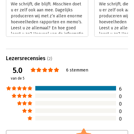
Hoofdrubriek:
Persoonlijke effectiviteit
Wie schrijft, die blijft. Misschien doet
Wie schrijft, die b
u er zelf ook aan mee. Dagelijks
u er zelf ook aan 
produceren wij met z’n allen enorme
produceren wij me
hoeveelheden rapporten en memo’s.
hoeveelheden rap
Leest u ze allemaal? En hoe goed
Leest u ze allema
leest u ze? Hoeveel van de informatie
leest u ze? Hoeve
kunt u na een paar dagen nog
kunt u na een paa
reproduceren? In ‘Lezen, weten en
reproduceren? In 
niet vergeten’ reikt Mark Tigchelaar u
weten en niet ver
Lezersrecensies
een methode aan om uw hersenen te
Tigchelaar u een
(2)
trainen en ze daardoor beter te
hersenen te train
5.0
6 stemmen
benutten.
beter te benutten
Lees verder
Lees verder
van de 5
6
0
0
0
0