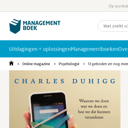
Op werkda
Uitdagingen + oplossingen
Managementboeken
Ove
Online magazine
Psychologie
13 geboden en nog mee