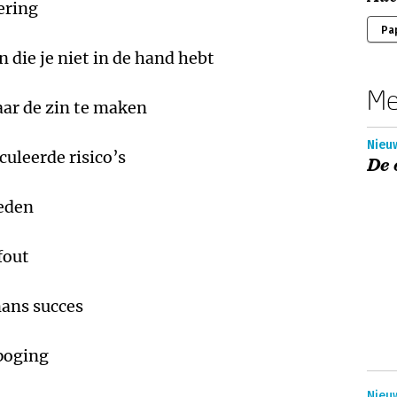
ering
Pa
n die je niet in de hand hebt
Me
aar de zin te maken
Nieu
culeerde risico’s
De 
leden
fout
mans succes
 poging
Nieuw