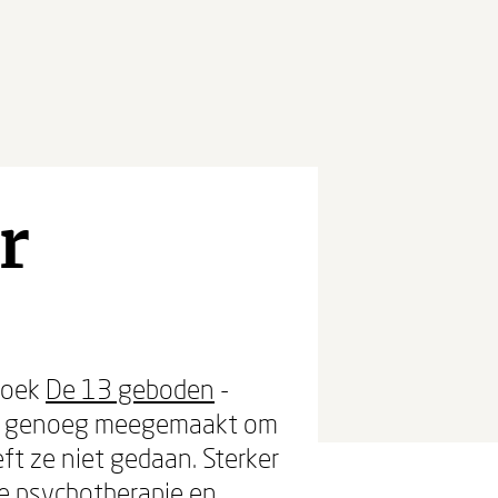
r
 boek
De 13 geboden
-
eft genoeg meegemaakt om
eft ze niet gedaan. Sterker
ie psychotherapie en