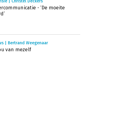
sie | Christel Deckers
rcommunicatie - ‘De moeite
d’
ws | Bertrand Weegenaar
ou van mezelf