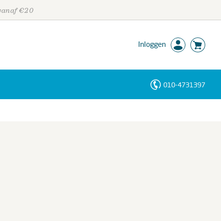
 vanaf €20
Inloggen
010-4731397
Personen
Trefwoorden