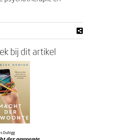
k bij dit artikel
es Duhigg
ht der gewoonte