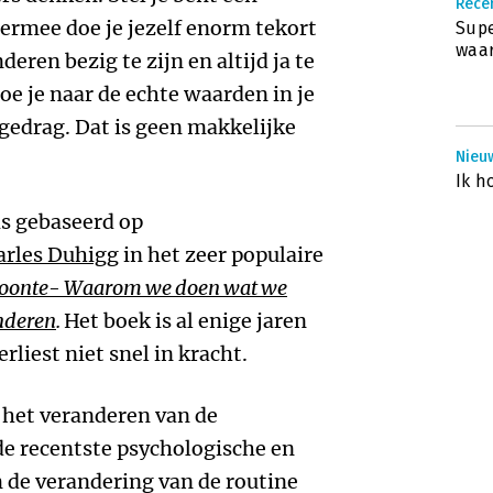
Recen
iermee doe je jezelf enorm tekort
Supe
waar
deren bezig te zijn en altijd ja te
oe je naar de echte waarden in je
f gedrag. Dat is geen makkelijke
Nieu
Ik h
is gebaseerd op
arles Duhigg
in het zeer populaire
woonte- Waarom we doen wat we
nderen
.
Het boek is al enige jaren
rliest niet snel in kracht.
 het veranderen van de
de recentste psychologische en
de verandering van de routine