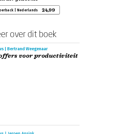
24,99
perback | Nederlands
er over dit boek
ws | Bertrand Weegenaar
offers voor productiviteit
s | Jeroen Ansink