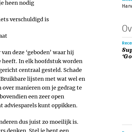
 je heen nodig
Harv
iets verschuldigd is
Ov
aat
Recen
Su
 van deze ‘geboden’ waar hij
‘Go
 heeft. In elk hoofdstuk worden
ericht centraal gesteld. Schade
 Bruikbare lijsten met wat wel en
n over manieren om je gedrag te
 bovendien een zeer open
at adviesparels kunt oppikken.
deren dus juist zo moeilijk is.
rs denken. Stel je bent een