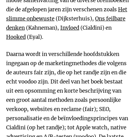
mooie samenvatting van de diverse breinboeken
die de afgelopen jaren zijn verschenen zoals
Het
slimme onbewuste
(Dijksterhuis),
Ons feilbare
denken
(Kahneman),
Invloed
(Cialdini) en
Hooked
(Eyal).
Daarna wordt in verschillende hoofdstukken
ingegaan op de marketingmethodes die volgens
de auteurs fair zijn, die op het randje zijn en die
echt voodoo zijn. Dit deel van het boek bestaat
uit een opsomming en korte beschrijving van
een groot aantal methoden zoals persoonlijke
verkoop, websites en reclame (fair); SEO,
personalisatie en de beïnvloedingsprincipes van
Cialdini (op het randje); tot Apple watch, native
advertising en A/B-testen (voodoo). De laatste