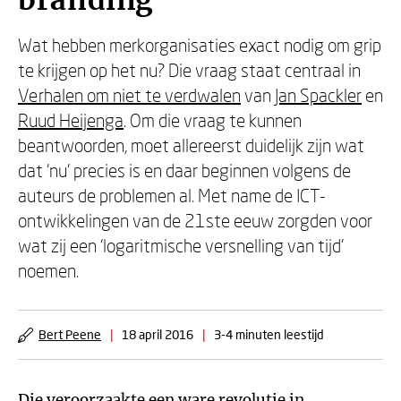
branding
Wat hebben merkorganisaties exact nodig om grip
te krijgen op het nu? Die vraag staat centraal in
Verhalen om niet te verdwalen
van
Jan Spackler
en
Ruud Heijenga
. Om die vraag te kunnen
beantwoorden, moet allereerst duidelijk zijn wat
dat ‘nu’ precies is en daar beginnen volgens de
auteurs de problemen al. Met name de ICT-
ontwikkelingen van de 21ste eeuw zorgden voor
wat zij een ‘logaritmische versnelling van tijd’
noemen.
Bert Peene
|
18 april 2016
|
3-4 minuten leestijd
Die veroorzaakte een ware revolutie in