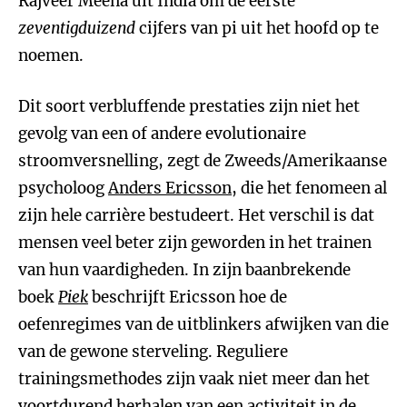
Rajveer Meena uit India om de eerste
zeventigduizend
cijfers van pi uit het hoofd op te
noemen.
Dit soort verbluffende prestaties zijn niet het
gevolg van een of andere evolutionaire
stroomversnelling, zegt de Zweeds/Amerikaanse
psycholoog
Anders Ericsson
, die het fenomeen al
zijn hele carrière bestudeert. Het verschil is dat
mensen veel beter zijn geworden in het trainen
van hun vaardigheden. In zijn baanbrekende
boek
Piek
beschrijft Ericsson hoe de
oefenregimes van de uitblinkers afwijken van die
van de gewone sterveling. Reguliere
trainingsmethodes zijn vaak niet meer dan het
voortdurend herhalen van een activiteit in de