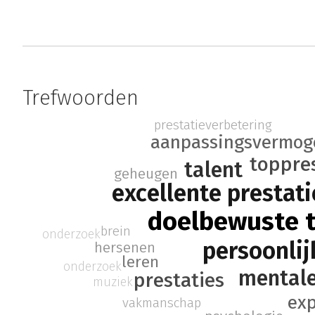
Trefwoorden
prestatieverbetering
aanpassingsvermog
toppre
talent
geheugen
excellente prestati
doelbewuste t
brein
onderzoek
persoonlij
hersenen
leren
onderzoek
mentale
prestaties
muziek
exp
vakmanschap