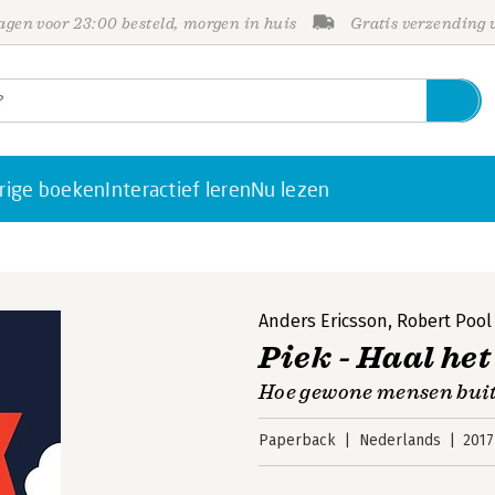
gen voor 23:00 besteld, morgen in huis
Gratis verzending
rige boeken
Interactief leren
Nu lezen
Anders Ericsson
,
Robert Pool
Piek - Haal het 
Hoe gewone mensen bui
Paperback
Nederlands
2017