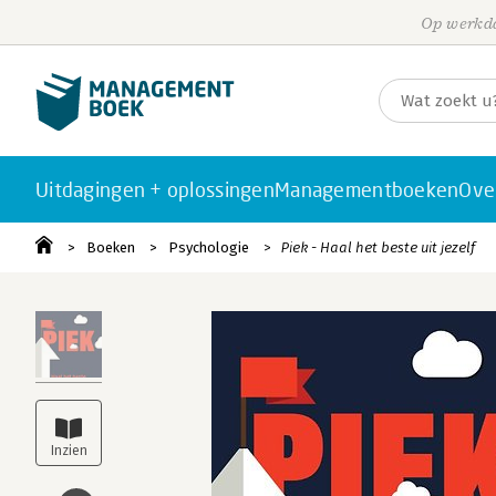
Op werkda
Uitdagingen + oplossingen
Managementboeken
Ove
Boeken
Psychologie
Piek - Haal het beste uit jezelf