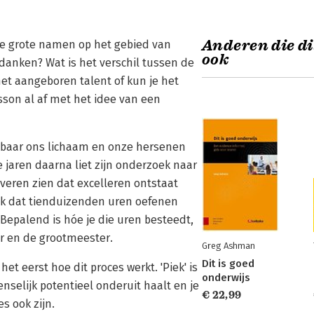
Anderen die di
e grote namen op het gebied van
ook
anken? Wat is het verschil tussen de
het aangeboren talent of kun je het
sson al af met het idee van een
ekbaar ons lichaam en onze hersenen
e jaren daarna liet zijn onderzoek naar
eren zien dat excelleren ontstaat
ook dat tienduizenden uren oefenen
 Bepalend is hóe je die uren besteedt,
ur en de grootmeester.
Greg Ashman
Dit is goed
et eerst hoe dit proces werkt. 'Piek' is
onderwijs
nselijk potentieel onderuit haalt en je
€ 22,99
s ook zijn.