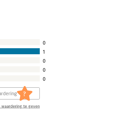
0
1
0
0
0
?
rdering
 waardering te geven