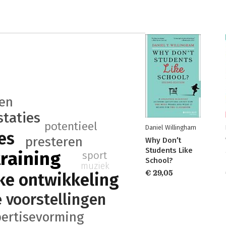
en
staties
potentieel
Daniel Willingham
es
presteren
Why Don′t
Students Like
raining
sport
School?
muziek
€ 29,05
ke ontwikkeling
 voorstellingen
ertisevorming