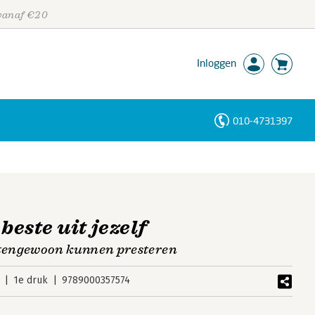
 vanaf €20
Inloggen
010-4731397
Personen
Trefwoorden
beste uit jezelf
tengewoon kunnen presteren
1e druk
9789000357574