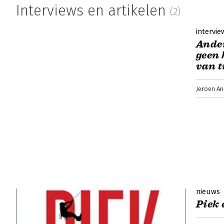
Interviews en artikelen
(2)
intervie
Ander
geen 
van t
Jeroen An
nieuws
Piek 