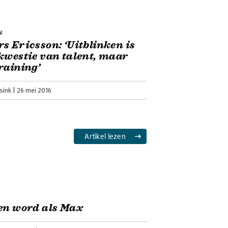
w
s Ericsson: ‘Uitblinken is
kwestie van talent, maar
raining’
sink
26 mei 2016
Artikel lezen
en word als Max