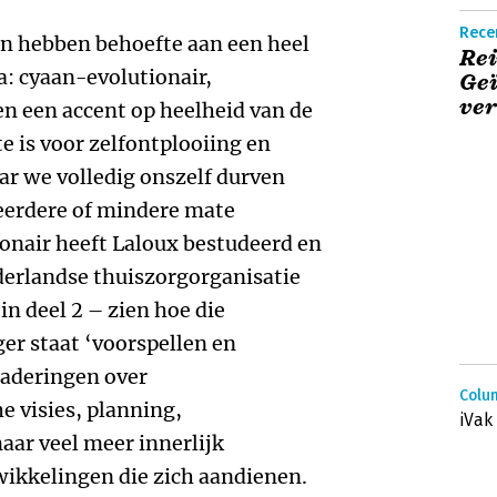
Recen
en hebben behoefte aan een heel
Rei
 cyaan-evolutionair,
Geï
ver
n een accent op heelheid van de
e is voor zelfontplooiing en
ar we volledig onszelf durven
meerdere of mindere mate
nair heeft Laloux bestudeerd en
erlandse thuiszorgorganisatie
in deel 2 – zien hoe die
ger staat ‘voorspellen en
gaderingen over
Colum
e visies, planning,
iVak
aar veel meer innerlijk
wikkelingen die zich aandienen.