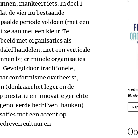
unnen, mankeert iets. In deel 1
dat de vier nu bestaande
epaalde periode voldoen (met een
t ze aan met een kleur. Te
beeld met organisaties als
lsief handelen, met een verticale
nnen bij criminele organisaties
. Gevolgd door traditionele,
aar conformisme overheerst,
n (denk aan het leger en de
Freder
p prestatie en innovatie gerichte
Rei
rsgenoteerde bedrijven, banken)
Pa
isaties met een accent op
dreven cultuur en
Oo