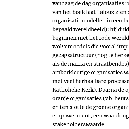
vandaag de dag organisaties r
van het boek laat Laloux zien 
organisatiemodellen in een b
bepaald wereldbeeld); hij duid
beginnen met het rode wereld
wolvenroedels die vooral impu
gezagsstructuur (nog te herke
als de maffia en straatbendes)
amberkleurige organisaties w
met veel herhaalbare processe
Katholieke Kerk). Daarna de o
oranje organisaties (v.b. beu
en ten slotte de groene organ
empowerment, een waardenge
stakeholderswaarde.