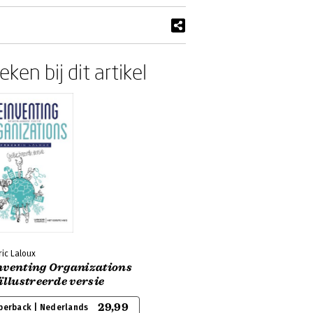
ken bij dit artikel
ic Laloux
nventing Organizations
ïllustreerde versie
29,99
perback | Nederlands