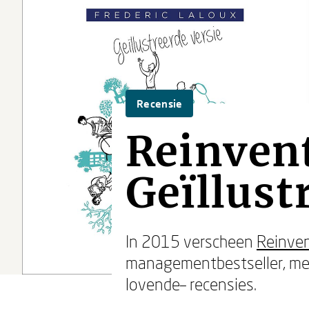
Recensie
Reinvent
Geïllust
In 2015 verscheen
Reinven
managementbestseller, met 
lovende– recensies.