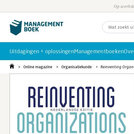
Op werkda
Uitdagingen + oplossingen
Managementboeken
Ove
Online magazine
Organisatiekunde
Reinventing Organi