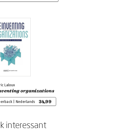
ic Laloux
nventing organizations
34,99
perback | Nederlands
k interessant