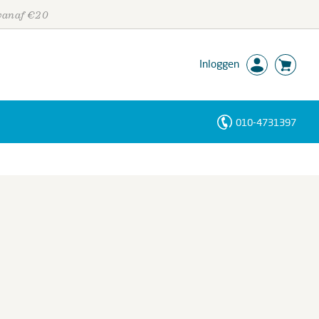
 vanaf €20
Inloggen
010-4731397
Personen
Trefwoorden