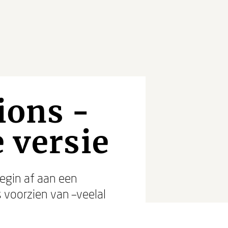
ions -
 versie
begin af aan een
 voorzien van –veelal