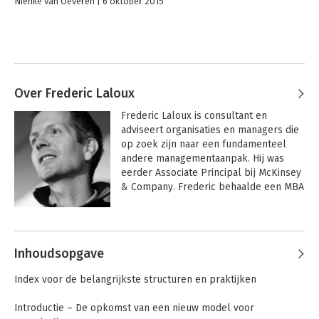
Nienke van Oeveren
6 oktober 2015
Over Frederic Laloux
Frederic Laloux is consultant en 
adviseert organisaties en managers die 
op zoek zijn naar een fundamenteel 
andere managementaanpak. Hij was 
eerder Associate Principal bij McKinsey 
& Company. Frederic behaalde een MBA 
aan INSEAD en een degree in coaching 
aan het Newfield Network in Boulder, 
Andere boeken door Frederic
Colorado.
Laloux
Inhoudsopgave
Index voor de belangrijkste structuren en praktijken
Introductie – De opkomst van een nieuw model voor