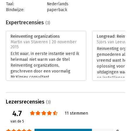
Organization'
Taal:
Nederlands
Bindwijze:
paperback
Aantal pagina's:
389
Uitgever:
Het Eerste Huis
Expertrecensies
(3)
Druk:
1
Verschijningsdatum:
11-10-2016
Reinventing organizations
Longread: Reinven
Martin van Staveren | 20 november
Sjors van Leeuwen
Hoofdrubriek:
Organisatiekunde
2015
Reinventing organ
Echt waar, in eerste instantie werd ik
gemoederen al enig
helemaal niet warm van de titel
vreemd want het 
Reinventing organizations,
oplossing voor en
geschreven door een voormalig
uitdagingen waarm
McKinsey consultant.
en instellingen wo
Lees verder
Lees verder
Lezersrecensies
(3)
4.7
11 stemmen
van de 5