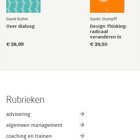
David Bohm
Guido Stompff
Over dialoog
Design Thinking:
radicaal
veranderen in
kleine stappen
€ 28,99
€ 29,50
Rubrieken
advisering
algemeen management
coaching en trainen