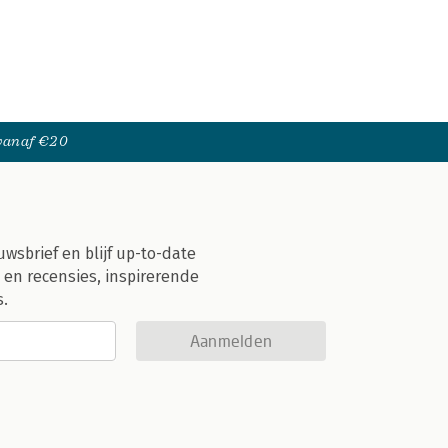
 vanaf €20
uwsbrief en blijf up-to-date
 en recensies, inspirerende
s.
Aanmelden