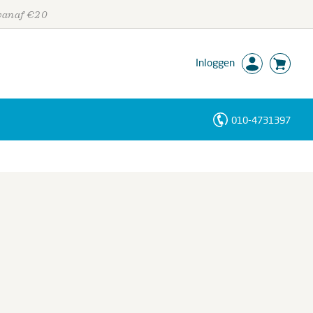
 vanaf €20
Inloggen
010-4731397
Personen
Trefwoorden