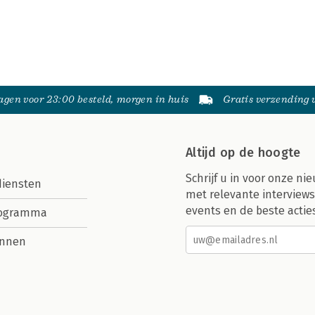
gen voor 23:00 besteld, morgen in huis
Gratis verzending
Altijd op de hoogte
Schrijf u in voor onze nie
diensten
met relevante interviews
events en de beste actie
rogramma
nnen