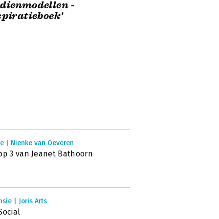
dienmodellen -
spiratieboek'
ie | Nienke van Oeveren
op 3 van Jeanet Bathoorn
sie | Joris Arts
Social