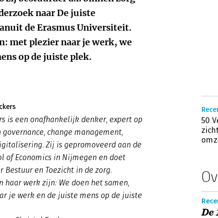
nderzoek naar De juiste
vanuit de Erasmus Universiteit.
: met plezier naar je werk, we
ens op de juiste plek.
ckers
Rece
rs is een onafhankelijk denker, expert op
50 V
zich
n governance, change management,
omz
igitalisering. Zij is gepromoveerd aan de
ol of Economics in Nijmegen en doet
 Bestuur en Toezicht in de zorg.
Ov
n haar werk zijn: We doen het samen,
ar je werk en de juiste mens op de juiste
Recen
De 