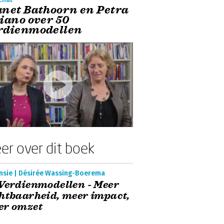
anet Bathoorn en Petra
liano over 50
rdienmodellen
er over dit boek
nsie | Désirée Wassing-Boerema
Verdienmodellen - Meer
htbaarheid, meer impact,
er omzet