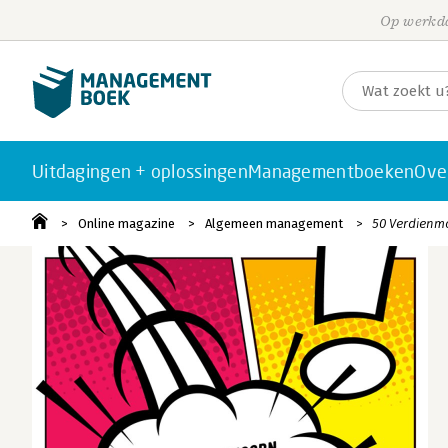
Op werkda
Uitdagingen + oplossingen
Managementboeken
Ove
Online magazine
Algemeen management
50 Verdienm