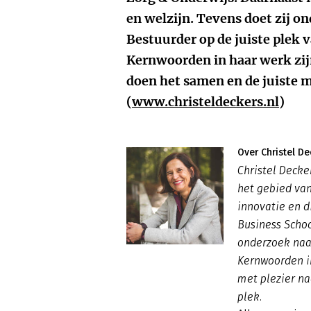
en welzijn. Tevens doet zij o
Bestuurder op de juiste plek 
Kernwoorden in haar werk zijn
doen het samen en de juiste m
(
www.christeldeckers.nl
)
Over Christel De
Christel Decke
het gebied va
innovatie en d
Business Scho
onderzoek naar
Kernwoorden i
met plezier na
plek.