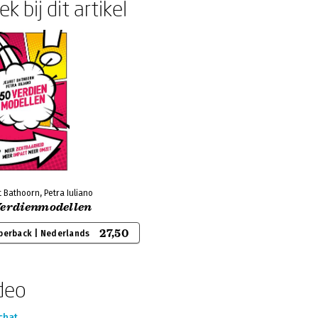
k bij dit artikel
 Bathoorn, Petra Iuliano
Verdienmodellen
27,50
perback | Nederlands
deo
chat