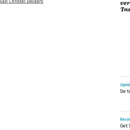
 van Christel Deckers
ver
'In
Opin
De t
Recen
Get 