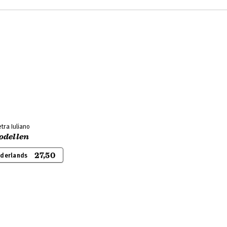
tra Iuliano
odellen
27,50
ederlands