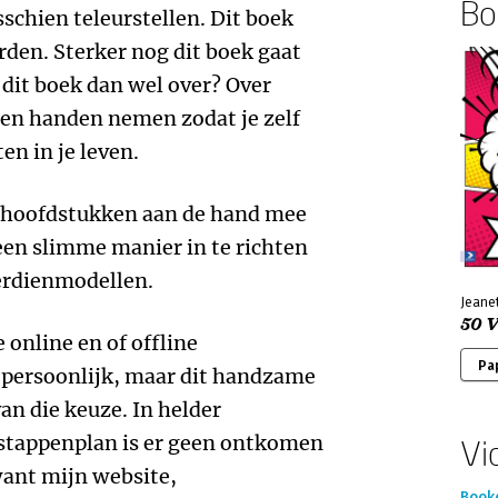
Boe
schien teleurstellen. Dit boek
orden. Sterker nog dit boek gaat
 dit boek dan wel over? Over
igen handen nemen zodat je zelf
en in je leven.
t hoofdstukken aan de hand mee
 een slimme manier in te richten
verdienmodellen.
Jeanet
50 
 online en of offline
Pa
 persoonlijk, maar dit handzame
an die keuze. In helder
 stappenplan is er geen ontkomen
Vi
want mijn website,
Book