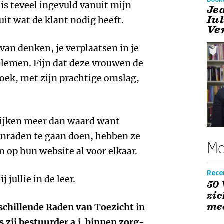
s teveel ingevuld vanuit mijn
Je
Iu
uit wat de klant nodig heeft.
Ve
van denken, je verplaatsen in je
oblemen. Fijn dat deze vrouwen de
ek, met zijn prachtige omslag,
kijken meer dan waard want
anraden te gaan doen, hebben ze
Me
en op hun website al voor elkaar.
Rece
 jullie in de leer.
50 
zic
me
rschillende Raden van Toezicht in
 zij bestuurder a.i. binnen zorg-