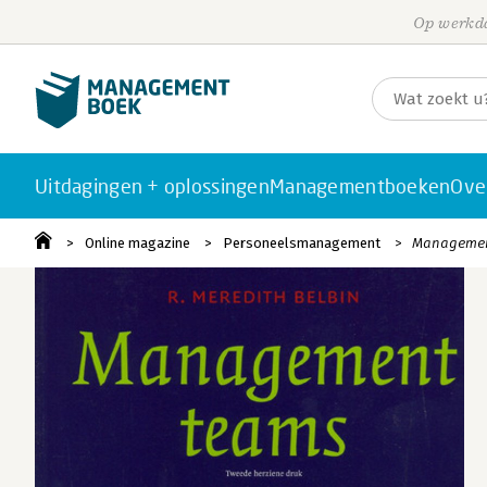
Op werkda
Uitdagingen + oplossingen
Managementboeken
Ove
Online magazine
Personeelsmanagement
Manageme