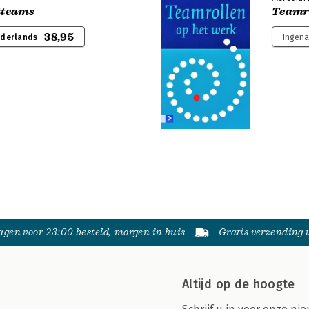
teams
Teamro
38,95
ederlands
Ingena
gen voor 23:00 besteld, morgen in huis
Gratis verzending
Altijd op de hoogte