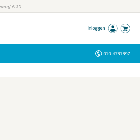
 vanaf €20
Inloggen
010-4731397
Personen
Trefwoorden