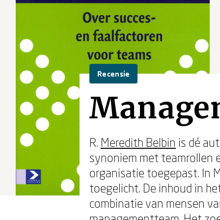
Recensie
Manage
R.
Meredith Belbin
is dé au
synoniem met teamrollen e
organisatie toegepast. In
toegelicht. De inhoud in he
combinatie van mensen van
managementteam. Het zoek